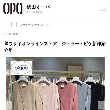
Select Language
▼
ウサギオンラインストア
1F
2022.08.19
🐰ウサギオンラインストア ジェラートピケ新作紹
介🐰
フロアガ
ショップ
レストラ
施設案内
アクセス