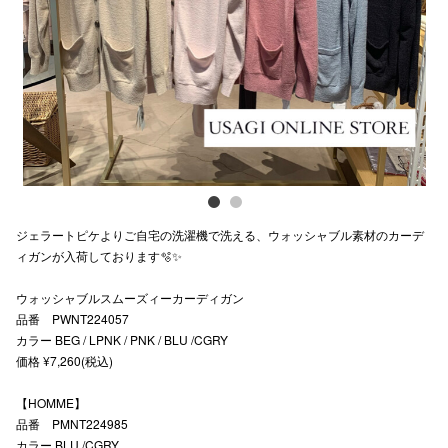
Previous
Next
スタッフ
電話でお
公式SNS
企業情報
ジェラートピケよりご自宅の洗濯機で洗える、ウォッシャブル素材のカーデ
お問い合わせ
ィガンが入荷しております🫧✨
プライバシー
ウォッシャブルスムーズィーカーディガン
品番 PWNT224057
利用規約
カラー BEG / LPNK / PNK / BLU /CGRY
ソーシャルメ
価格 ¥7,260(税込)
【HOMME】
品番 PMNT224985
カラー BLU /CGRY