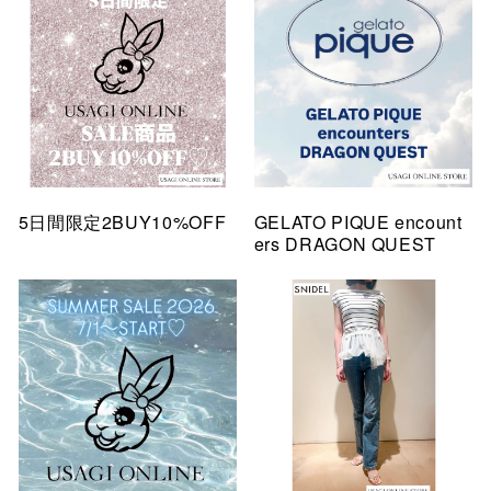
5日間限定2BUY10%OFF
GELATO PIQUE encount
ers DRAGON QUEST