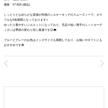
価格 ¥7,920 (税込)
秋田オ
しっとりとなめらかな質感が特徴のシルキータッチのスムーズィーで、カラ
高崎オ
フルな5色展開となっております⭐️
ゆったり着やすいシルエットになっており、毛足の短い薄手のニットカーデ
新百合丘
ィガンは季節の変わり目に最適です😉🌦
三宮オ
ブルーとグレーのお色はメンズサイズも展開しており、お揃いやギフトにも
キャナルシ
おすすめです🎁
那覇オ
横浜ビ