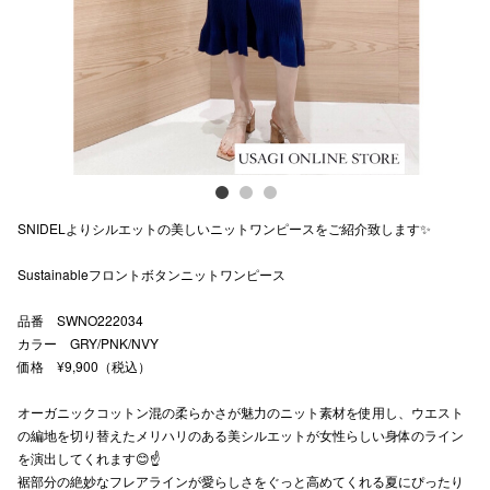
スタッフ
電話でお
公式SNS
SNIDELよりシルエットの美しいニットワンピースをご紹介致します✨
企業情報
Sustainableフロントボタンニットワンピース
お問い合わせ
プライバシー
品番 SWNO222034
カラー GRY/PNK/NVY
利用規約
価格 ¥9,900（税込）
ソーシャルメ
オーガニックコットン混の柔らかさが魅力のニット素材を使用し、ウエスト
の編地を切り替えたメリハリのある美シルエットが女性らしい身体のライン
を演出してくれます😊☝️
裾部分の絶妙なフレアラインが愛らしさをぐっと高めてくれる夏にぴったり