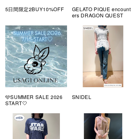
5日間限定2BUY10%OFF
GELATO PIQUE encount
ers DRAGON QUEST
🩵SUMMER SALE 2026
SNIDEL
START🤍