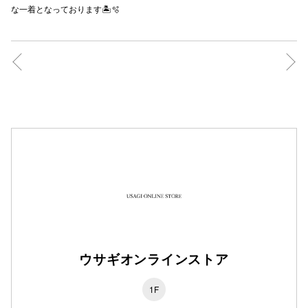
な一着となっております🏝🫧
秋田オ
高崎オ
新百合丘
三宮オ
キャナルシ
那覇オ
ウサギオンラインストア
横浜ビ
1F