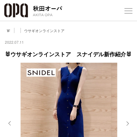
Select Language
▼
ウサギオンラインストア
1F
2022.07.11
🐰ウサギオンラインストア スナイデル新作紹介🐰
フロアガ
ショップ
レストラ
施設案内
アクセス
Previous
Next