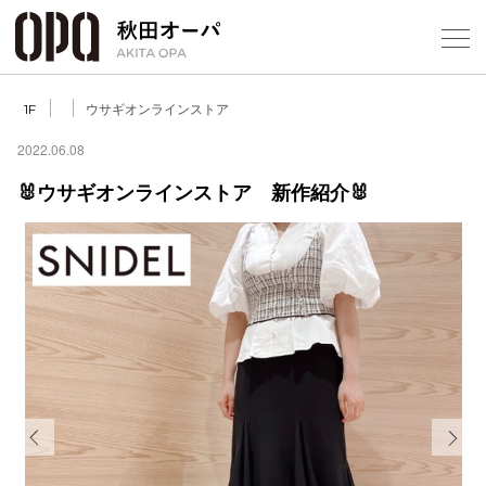
Select Language
▼
ウサギオンラインストア
1F
2022.06.08
🐰ウサギオンラインストア 新作紹介🐰
フロアガ
ショップ
レストラ
施設案内
アクセス
Previous
Next