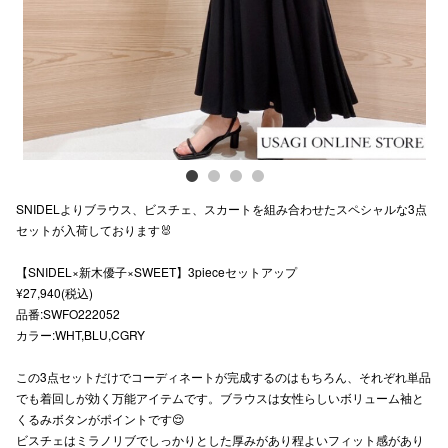
スタッフ
電話でお
公式SNS
SNIDELよりブラウス、ビスチェ、スカートを組み合わせたスペシャルな3点
企業情報
セットが入荷しております🐰
お問い合わせ
【SNIDEL×新木優子×SWEET】3pieceセットアップ
プライバシー
¥27,940(税込)
品番:SWFO222052
利用規約
カラー:WHT,BLU,CGRY
ソーシャルメ
この3点セットだけでコーディネートが完成するのはもちろん、それぞれ単品
でも着回しが効く万能アイテムです。ブラウスは女性らしいボリューム袖と
くるみボタンがポイントです😌
ビスチェはミラノリブでしっかりとした厚みがあり程よいフィット感があり