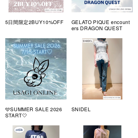
5日間限定2BUY10%OFF
GELATO PIQUE encount
ers DRAGON QUEST
🩵SUMMER SALE 2026
SNIDEL
START🤍