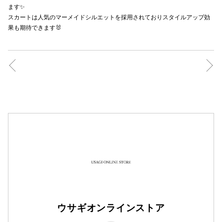
ます✨
秋田オ
スカートは人気のマーメイドシルエットを採用されておりスタイルアップ効
果も期待できます🐰
高崎オ
新百合丘
三宮オ
キャナルシ
那覇オ
横浜ビ
ウサギオンラインストア