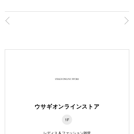
秋田オ
高崎オ
新百合丘
三宮オ
キャナルシ
那覇オ
ウサギオンラインストア
横浜ビ
1F
レディス & ファッション雑貨