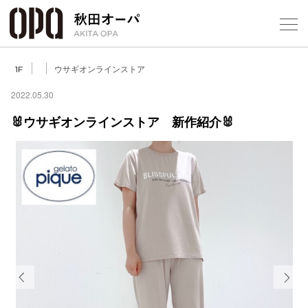
Select Language
▼
ウサギオンラインストア
1F
2022.05.30
🐰ウサギオンラインストア 新作紹介🐰
フロアガ
ショップ
レストラ
施設案内
アクセス
Previous
Next