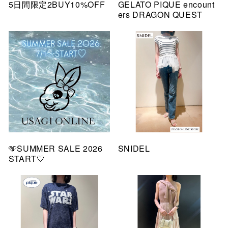
5日間限定2BUY10%OFF
GELATO PIQUE encount
ers DRAGON QUEST
🩵SUMMER SALE 2026
SNIDEL
START🤍