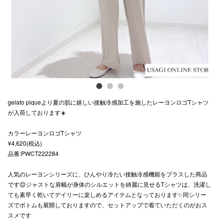
スタッフ
電話でお
公式SNS
gelato piqueより夏の肌に嬉しい接触冷感加工を施したレーヨンロゴTシャツ
企業情報
が入荷しております☀️
お問い合わせ
カラーレーヨンロゴTシャツ
プライバシー
¥4,620(税込)
品番:PWCT222284
利用規約
人気のレーヨンシリーズに、ひんやり冷たい接触冷感機能をプラスした商品
ソーシャルメ
です😌ジャストな肩幅が身体のシルエットを綺麗に見せるTシャツは、洗濯し
ても素早く乾いてデイリーに楽しめるアイテムとなっております✨同シリー
ズでボトムも展開しておりますので、セットアップで着ていただくのがおス
スメです