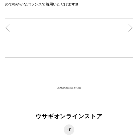
ので軽やかなバランスで着用いただけます🌼
秋田オ
高崎オ
新百合丘
三宮オ
キャナルシ
那覇オ
ウサギオンラインストア
横浜ビ
1F