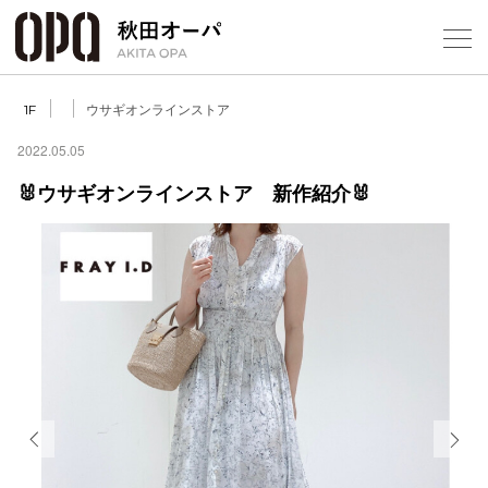
Select Language
▼
ウサギオンラインストア
1F
2022.05.05
🐰ウサギオンラインストア 新作紹介🐰
フロアガ
ショップ
レストラ
施設案内
アクセス
Previous
Next