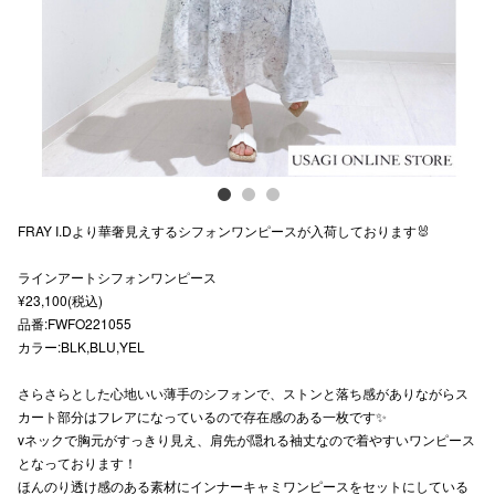
スタッフ
電話でお
公式SNS
FRAY I.Dより華奢見えするシフォンワンピースが入荷しております🐰
企業情報
ラインアートシフォンワンピース
お問い合わせ
¥23,100(税込)
プライバシー
品番:FWFO221055
カラー:BLK,BLU,YEL
利用規約
さらさらとした心地いい薄手のシフォンで、ストンと落ち感がありながらス
ソーシャルメ
カート部分はフレアになっているので存在感のある一枚です✨
vネックで胸元がすっきり見え、肩先が隠れる袖丈なので着やすいワンピース
となっております！
ほんのり透け感のある素材にインナーキャミワンピースをセットにしている