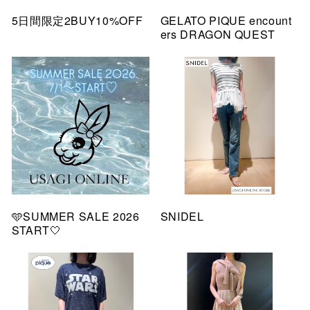
5日間限定2BUY10%OFF
GELATO PIQUE encount
ers DRAGON QUEST
🩵SUMMER SALE 2026
SNIDEL
START🤍