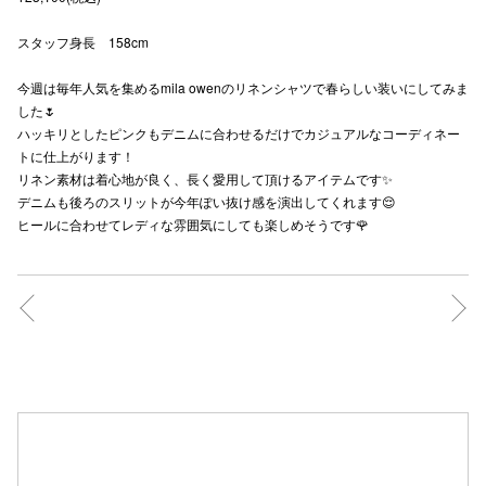
秋田オ
スタッフ身長 158cm
高崎オ
今週は毎年人気を集めるmila owenのリネンシャツで春らしい装いにしてみま
した🌷
新百合丘
ハッキリとしたピンクもデニムに合わせるだけでカジュアルなコーディネー
トに仕上がります！
三宮オ
リネン素材は着心地が良く、長く愛用して頂けるアイテムです✨
キャナルシ
デニムも後ろのスリットが今年ぽい抜け感を演出してくれます😌
ヒールに合わせてレディな雰囲気にしても楽しめそうです🌹
那覇オ
横浜ビ