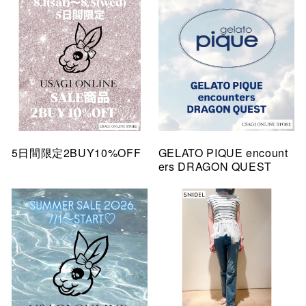
5日間限定2BUY10%OFF
GELATO PIQUE encount
ers DRAGON QUEST