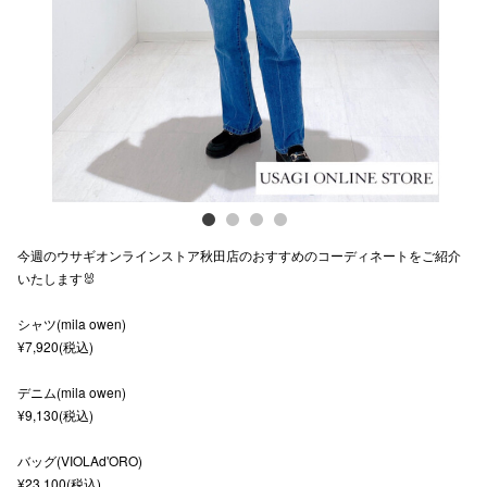
Previous
Next
スタッフ
電話でお
公式SNS
企業情報
今週のウサギオンラインストア秋田店のおすすめのコーディネートをご紹介
お問い合わせ
いたします🐰
プライバシー
シャツ(mila owen)
¥7,920(税込)
利用規約
ソーシャルメ
デニム(mila owen)
¥9,130(税込)
バッグ(VIOLAd'ORO)
¥23,100(税込)