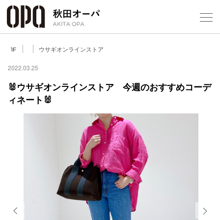
Select Language
▼
ウサギオンラインストア
1F
2022.03.25
🐰ウサギオンラインストア 今週のおすすめコーデ
ィネート🐰
フロアガ
ショップ
レストラ
施設案内
アクセス