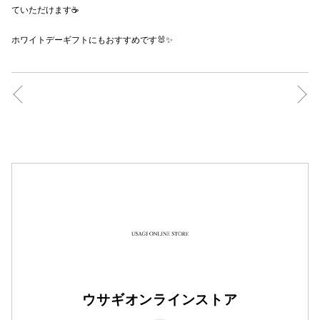
ていただけます☕️
秋田オ
ホワイトデーギフトにもおすすめです🐰✨
高崎オ
新百合丘
三宮オ
キャナルシ
那覇オ
横浜ビ
ウサギオンラインストア