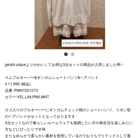
スタッフ
電話でお
公式SNS
gelato piqueよりかわいくてお得な3点セットの商品が入荷しました🧸✨
企業情報
スムプルオーバー&ギンガムショートパンツ&ヘアバンド
お問い合わせ
¥ 11,990 (税込)
プライバシー
品番: PWNT221073
カラー:YEL,LAV,PNK,MNT
利用規約
ロゴ入りのプルオーバーにギンガムチェック柄のショートパンツ、リボン型
ソーシャルメ
のヘアバンドがセットとなっております🌷
3点セットなので春らしいルームウェアを新調したい方や新生活を楽しみたい
方などにぴったりです🧸
またなめらかで柔らかい素材を使用しているのでおうちでリラックスして着