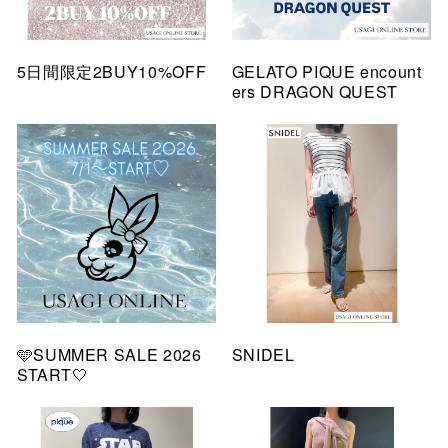
5日間限定2BUY10%OFF
GELATO PIQUE encount
ers DRAGON QUEST
🩵SUMMER SALE 2026
SNIDEL
START🤍