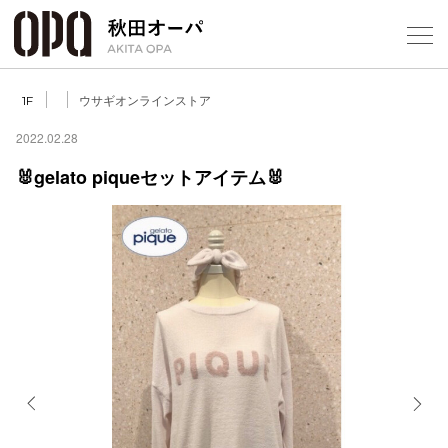
Select Language
▼
ウサギオンラインストア
1F
2022.02.28
🐰gelato piqueセットアイテム🐰
フロアガ
ショップ
レストラ
施設案内
アクセス
Previous
Next