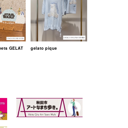
eets GELAT
gelato pique