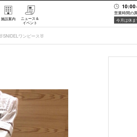
10:00
営業時間の
ニュース＆
施設案内
今月は休ま
イベント
🐰SNIDELワンピース🐰