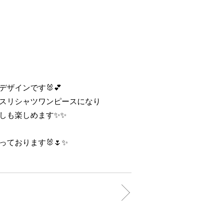
ザインです🐰💕
スリシャツワンピースになり
しも楽しめます✨✨
ております🐰🌷✨