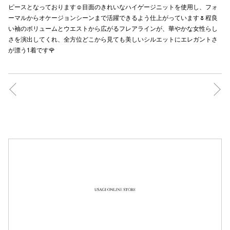
ピースとなっております☺️目面のきれいなハイゲージニットを使用し、フォ
秋田オ
ーマルからオケージョンシーンまで活躍できるよう仕上がっています🌷程良
い袖のボリュームとウエストから広がるフレアラインが、華やかな女性らし
高崎オ
さを演出してくれ、全方位どこから見ても美しいシルエットにエレガントさ
が漂う1着です🌹
新百合丘
三宮オ
キャナルシ
那覇オ
横浜ビ