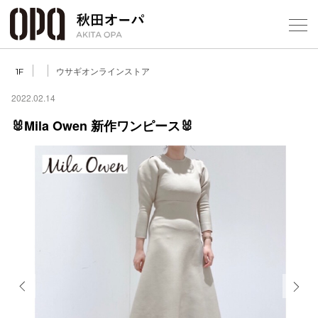
Select Language
▼
ウサギオンラインストア
1F
2022.02.14
🐰Mila Owen 新作ワンピース🐰
フロアガ
ショップ
レストラ
施設案内
アクセス
Previous
Next