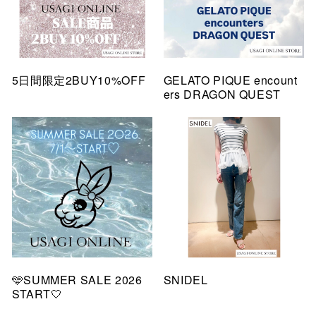
5日間限定2BUY10%OFF
GELATO PIQUE encount
ers DRAGON QUEST
🩵SUMMER SALE 2026
SNIDEL
START🤍