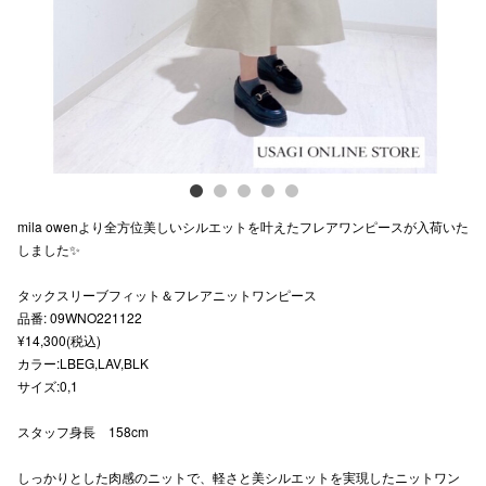
スタッフ
電話でお
公式SNS
mila owenより全方位美しいシルエットを叶えたフレアワンピースが入荷いた
企業情報
しました✨
お問い合わせ
タックスリーブフィット＆フレアニットワンピース
プライバシー
品番: 09WNO221122
¥14,300(税込)
利用規約
カラー:LBEG,LAV,BLK
サイズ:0,1
ソーシャルメ
スタッフ身長 158cm
しっかりとした肉感のニットで、軽さと美シルエットを実現したニットワン