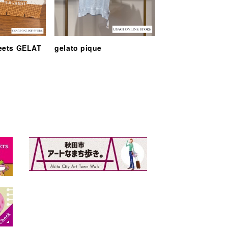
eets GELAT
gelato pique