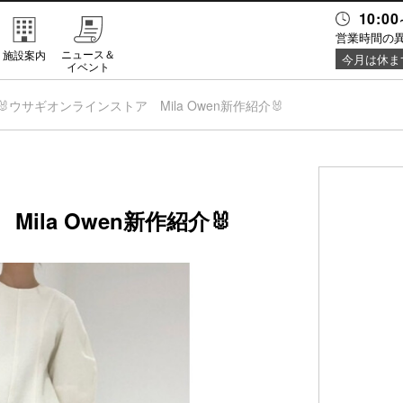
10:00
営業時間の
ニュース＆
施設案内
今月は休ま
イベント
🐰ウサギオンラインストア Mila Owen新作紹介🐰
ila Owen新作紹介🐰