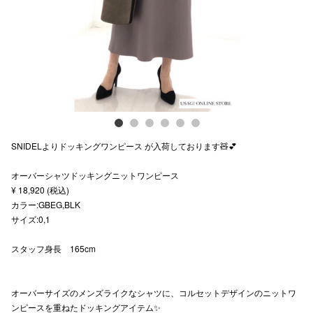
スタッフ
電話でお
公式SNS
SNIDELよりドッキングワンピース が入荷しております🧸💕
企業情報
オーバーシャツドッキングニットワンピース
お問い合わせ
¥ 18,920 (税込)
プライバシー
カラー:GBEG,BLK
サイズ:0,1
利用規約
スタッフ身長 165cm
ソーシャルメ
オーバーサイズのメンズライクなシャツに、コルセットデザインのニットワ
ンピースを重ねたドッキングアイテム✨