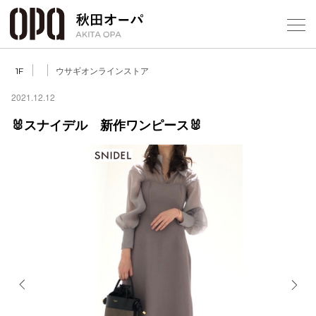
Select Language
▼
ウサギオンラインストア
1F
2021.12.12
🐰スナイデル 新作ワンピース🐰
フロアガ
ショップ
レストラ
施設案内
アクセス
Previous
Next