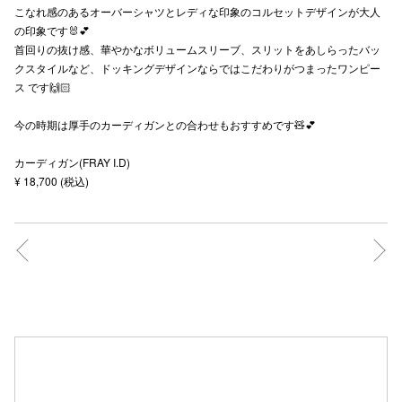
こなれ感のあるオーバーシャツとレディな印象のコルセットデザインが大人
秋田オ
の印象です🐰💕
首回りの抜け感、華やかなボリュームスリーブ、スリットをあしらったバッ
高崎オ
クスタイルなど、ドッキングデザインならではこだわりがつまったワンピー
ス です🙌🏻
新百合丘
今の時期は厚手のカーディガンとの合わせもおすすめです🧸💕
三宮オ
カーディガン(FRAY I.D)
キャナルシ
¥ 18,700 (税込)
那覇オ
横浜ビ