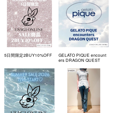
5日間限定2BUY10%OFF
GELATO PIQUE encount
ers DRAGON QUEST