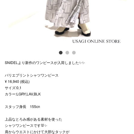
スタッフ
電話でお
公式SNS
SNIDELより新作のワンピースが入荷しました✨✨
企業情報
バリエプリントシャツワンピース
お問い合わせ
¥ 16,940 (税込)
プライバシー
サイズ:0,1
カラー:LGRY,LAV,BLK
利用規約
スタッフ身長 155cn
ソーシャルメ
上品なとろみ感がある素材を使った
シャツワンピースです🐰✨
肩からウエストにかけて大胆なタックが