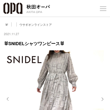
Select Language
▼
ウサギオンラインストア
1F
2021.11.27
🐰SNIDELシャツワンピース🐰
フロアガ
ショップ
レストラ
施設案内
アクセス
Previous
Next