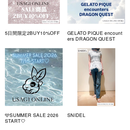
5日間限定2BUY10%OFF
GELATO PIQUE encount
ers DRAGON QUEST
🩵SUMMER SALE 2026
SNIDEL
START🤍