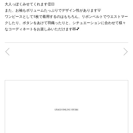
大人っぽくみせてくれます👏🏻
秋田オ
また、お袖もボリュームたっぷりでデザイン性があります💡
ワンピースとして1枚で着用するのはもちろん、リボンベルトでウエストマー
高崎オ
クしたり、ボタンをあけて羽織ったりと、シチュエーションに合わせて様々
なコーディネートをお楽しみいただけます🧸💕
新百合丘
三宮オ
キャナルシ
那覇オ
横浜ビ