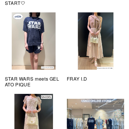
START🤍
STAR WARS meets GEL
FRAY I.D
ATO PIQUE