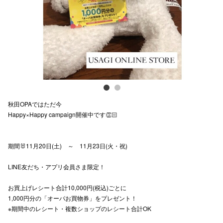
スタッフ
電話でお
公式SNS
秋田OPAではただ今
企業情報
Happy×Happy campaign開催中です👏🏻
お問い合わせ
プライバシー
期間🐰11月20日(土) ～ 11月23日(火・祝)
利用規約
LINE友だち・アプリ会員さま限定！
ソーシャルメ
お買上げレシート合計10,000円(税込)ごとに
1,000円分の「オーパお買物券」をプレゼント！
※期間中のレシート・複数ショップのレシート合計OK