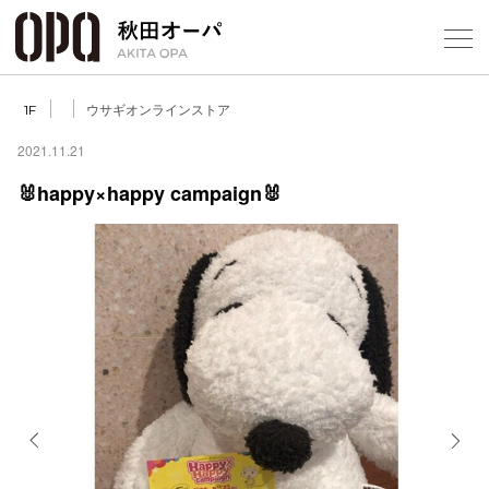
Select Language
▼
ウサギオンラインストア
1F
2021.11.21
🐰happy×happy campaign🐰
フロアガ
ショップ
レストラ
施設案内
アクセス
Previous
Next