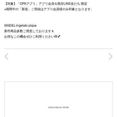
【対象】「OPAアプリ」アプリ会員＆既存LINE友だち 限定
秋田オ
※期間中の「新規」ご登録はアプリ会員様のみ対象となります。
高崎オ
SNIDELやgelato pique
新百合丘
新作商品多数ご用意しております🌷
お得なこの機会ぜひご利用ください🧸💕
三宮オ
キャナルシ
那覇オ
横浜ビ