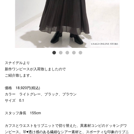
スタッフ
電話でお
公式SNS
スナイデルより
企業情報
新作ワンピースが入荷致しましたので
ご紹介致します。
お問い合わせ
プライバシー
価格 18,920円(税込)
カラー ライトグレー、ブラック、ブラウン
利用規約
サイズ 0.1
ソーシャルメ
スタッフ身長 155cm
カフスとウエストをリブニットで切り替えた、異素材コンビのドッキングワ
ンピース。🐰♥️透け感のある繊細なシアー素材と、スポーティな印象のリブニ