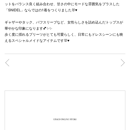
ットをバランス良く組み合わせ、甘さの中にモードな雰囲気をプラスした
秋田オ
「SNIDEL」ならではの1着をつくりました🐰♥️
高崎オ
ギャザーやタック、パフスリーブなど、女性らしさを詰め込んだトップスが
華やかな印象になります💕✨✨
新百合丘
歩く度に揺れるプリーツがとても可愛らしく、日常にもドレスシーンにも映
えるスペシャルメイドなアイテムです🐰♥️
三宮オ
キャナルシ
那覇オ
横浜ビ