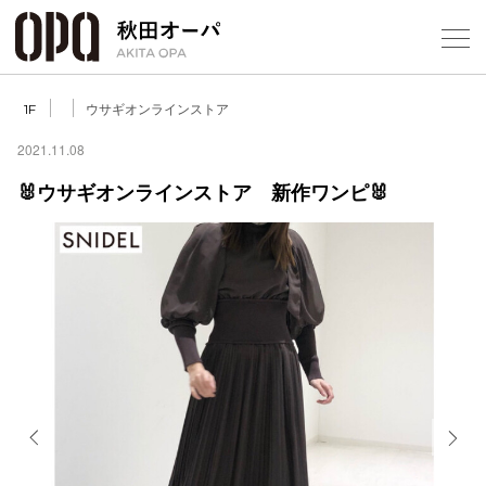
Select Language
▼
ウサギオンラインストア
1F
2021.11.08
🐰ウサギオンラインストア 新作ワンピ🐰
フロアガ
ショップ
レストラ
施設案内
アクセス
Previous
Next