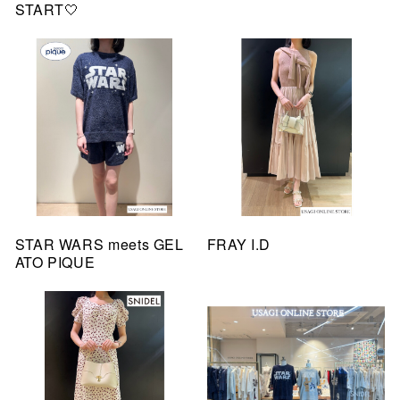
START🤍
STAR WARS meets GEL
FRAY I.D
ATO PIQUE