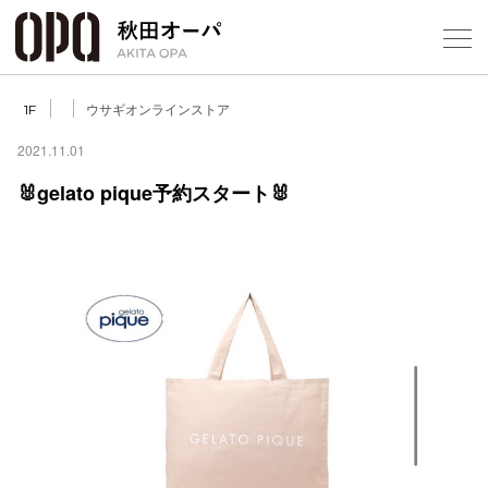
Select Language
▼
ウサギオンラインストア
1F
2021.11.01
🐰gelato pique予約スタート🐰
フロアガ
ショップ
レストラ
施設案内
アクセス