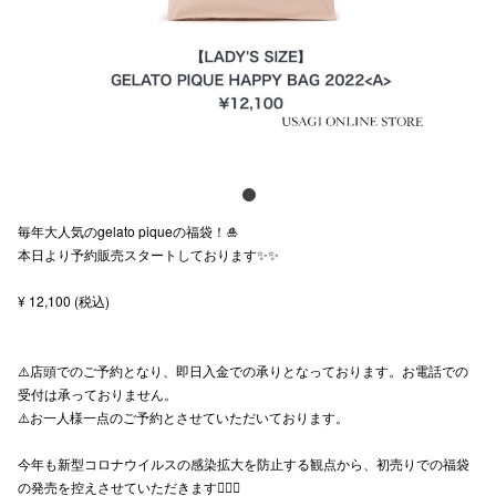
スタッフ
電話でお
公式SNS
毎年大人気のgelato piqueの福袋！🎍
企業情報
本日より予約販売スタートしております✨✨
お問い合わせ
¥ 12,100 (税込)
プライバシー
利用規約
⚠️店頭でのご予約となり、即日入金での承りとなっております。お電話での
受付は承っておりません。
ソーシャルメ
⚠️お一人様一点のご予約とさせていただいております。
今年も新型コロナウイルスの感染拡大を防止する観点から、初売りでの福袋
の発売を控えさせていただきます🙇🏻‍♀️