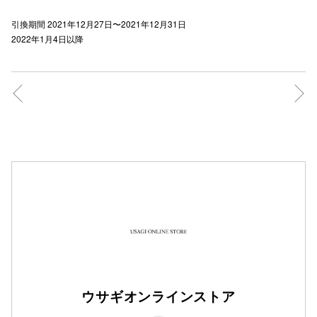
秋田オ
引換期間 2021年12月27日〜2021年12月31日
2022年1月4日以降
高崎オ
新百合丘
三宮オ
キャナルシ
那覇オ
横浜ビ
ウサギオンラインストア