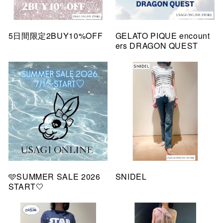
5日間限定2BUY10%OFF
GELATO PIQUE encount
ers DRAGON QUEST
🩵SUMMER SALE 2026
SNIDEL
START🤍