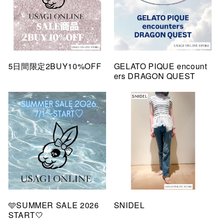
5日間限定2BUY10%OFF
GELATO PIQUE encount
ers DRAGON QUEST
🩵SUMMER SALE 2026
SNIDEL
START🤍