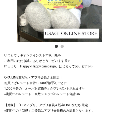
スタッフ
電話でお
公式SNS
いつもウサギオンラインストア秋田店を
企業情報
ご利用いただき誠にありがとうございます🐰✨
昨日より『Happy×Happy campaign』はじまっております✨✨
お問い合わせ
プライバシー
OPA LINE友だち・アプリ会員さま限定！
お買上げレシート合計10,000円(税込)ごとに
利用規約
1,000円分の「オーパお買物券」がプレゼントされます✨
※期間中のレシート・複数ショップのレシート合計OK
ソーシャルメ
【対象】「OPAアプリ」アプリ会員＆既存LINE友だち 限定
※期間中の「新規」ご登録はアプリ会員様のみ対象となります。