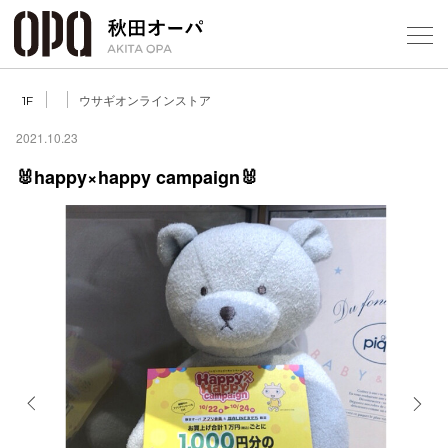
Select Language
▼
ウサギオンラインストア
1F
2021.10.23
🐰happy×happy campaign🐰
フロアガ
ショップ
レストラ
施設案内
アクセス
Previous
Next