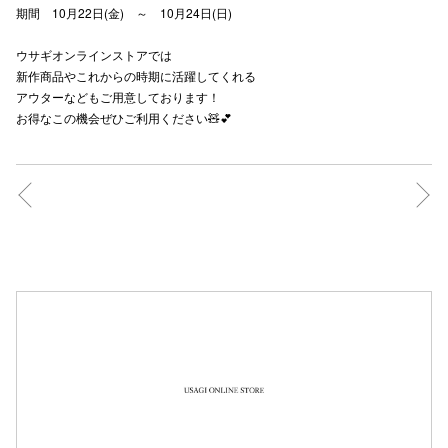
期間 10月22日(金) ～ 10月24日(日)
秋田オ
ウサギオンラインストアでは
高崎オ
新作商品やこれからの時期に活躍してくれる
アウターなどもご用意しております！
新百合丘
お得なこの機会ぜひご利用ください🧸💕
三宮オ
キャナルシ
那覇オ
横浜ビ