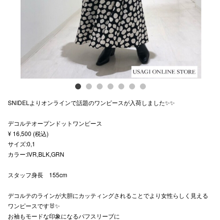
スタッフ
電話でお
公式SNS
SNIDELよりオンラインで話題のワンピースが入荷しました✨✨
企業情報
デコルテオープンドットワンピース
お問い合わせ
¥ 16,500 (税込)
プライバシー
サイズ:0,1
カラー:IVR,BLK,GRN
利用規約
スタッフ身長 155cm
ソーシャルメ
デコルテのラインが大胆にカッティングされることでより女性らしく見える
ワンピースです🐰✨
お袖もモードな印象になるパフスリーブに