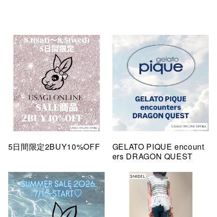
5日間限定2BUY10%OFF
GELATO PIQUE encount
ers DRAGON QUEST