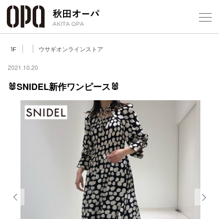
Select Language
▼
ウサギオンラインストア
1F
2021.10.20
🐰SNIDEL新作ワンピース🐰
フロアガ
ショップ
レストラ
施設案内
アクセス
Previous
Next