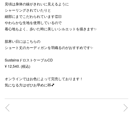
見頃は身体の線がきれいに見えるように
秋田オ
シャーリングされていたりと
細部にまでこだわられています👏🏻
高崎オ
やわらかな生地を使用しているので
着心地もよく、歩いた時に美しいシルエットを描きます✨
新百合丘
肌寒い日にはこちらの
三宮オ
ショート丈のカーディガンを羽織るのがおすすめです✨
キャナルシ
SustainaドロストケーブルCD
¥ 12,540. (税込)
那覇オ
オンラインではお色によって完売しております！
気になる方はぜひお早めに🧸💕
横浜ビ