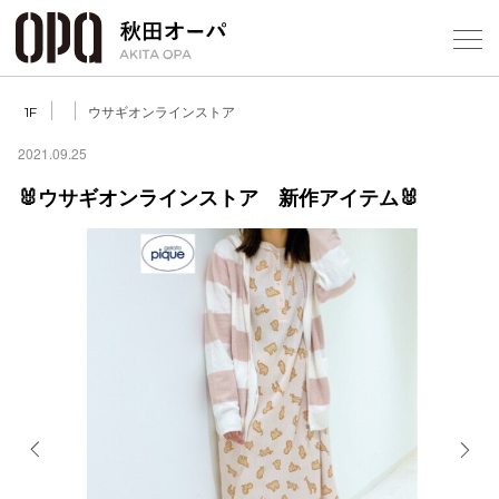
Select Language
▼
ウサギオンラインストア
1F
2021.09.25
🐰ウサギオンラインストア 新作アイテム🐰
フロアガ
ショップ
レストラ
施設案内
アクセス
Previous
Next