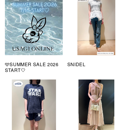
🩵SUMMER SALE 2026
SNIDEL
START🤍