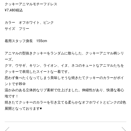
クッキーアニマルモチーフドレス
秋田オ
¥7,480税込
高崎オ
カラー オフホワイト、ピンク
サイズ フリー
新百合丘
着用スタッフ身長 155cm
三宮オ
アニマルの型抜きクッキーをランダムに散らした、クッキーアニマル柄シリ
キャナルシ
ーズ。
クマ、ウサギ、キリン、ライオン、イヌ、ネコのキュートなアニマルたちを
那覇オ
クッキーで表現したスイートな一着です。
思わず食べたくなってしまう美味しそうな焼きたてクッキーのカラーがポイ
ントです🧸🍪
温かみのある立体的なリブ素材で仕上げました。伸縮性があり、快適な着心
地です！
焼きたてクッキーのカラーを引き立てる柔らかなオフホワイトとピンクの2色
展開となっております♥️
横浜ビ