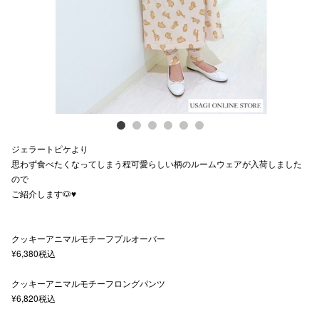
スタッフ
電話でお
公式SNS
ジェラートピケより
企業情報
思わず食べたくなってしまう程可愛らしい柄のルームウェアが入荷しました
ので
お問い合わせ
ご紹介します🐶♥️
プライバシー
利用規約
クッキーアニマルモチーフプルオーバー
¥6,380税込
ソーシャルメ
クッキーアニマルモチーフロングパンツ
¥6,820税込