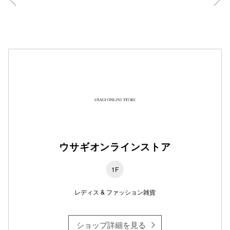
仙台フォ
ウサギオンラインストア
1F
レディス & ファッション雑貨
ショップ詳細を見る