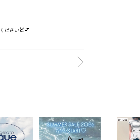
ださい🧸💕