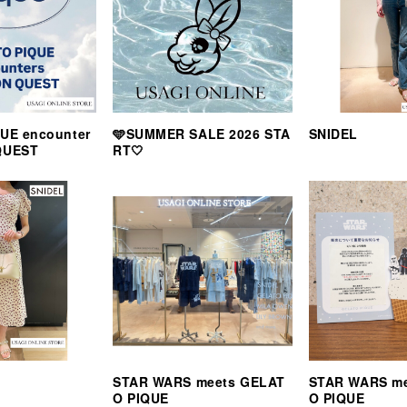
UE encounter
🩵SUMMER SALE 2026 STA
SNIDEL
QUEST
RT🤍
STAR WARS meets GELAT
STAR WARS m
O PIQUE
O PIQUE