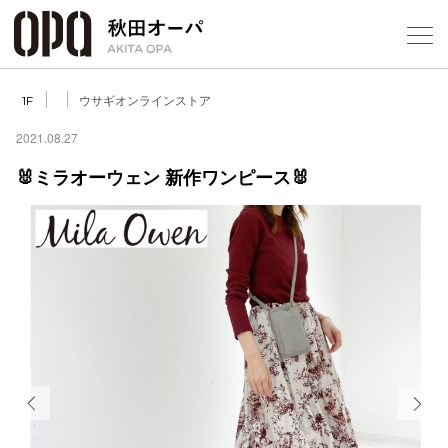
Select Language
▼
ウサギオンラインストア
1F
2021.08.27
🐰ミラオーウェン 新作ワンピース🐰
フロアガ
ショップ
レストラ
施設案内
アクセス
Previous
Next