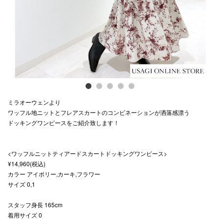
スタッフ
電話でお
公式SNS
ミラオーウェンより
企業情報
ワッフル地ニットとフレアスカートのコンビネーションが洒落感漂う
ドッキングワンピースをご紹介致します！
お問い合わせ
プライバシー
<ワッフルニットティアードスカートドッキングワンピース>
利用規約
¥14,960(税込)
カラー アイボリー,カーキ,フラワー
ソーシャルメ
サイズ 0,1
スタッフ身長 165cm
着用サイズ 0