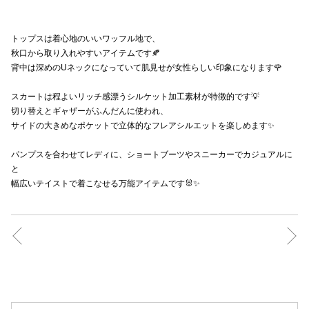
秋田オ
トップスは着心地のいいワッフル地で、
高崎オ
秋口から取り入れやすいアイテムです🍂
背中は深めのUネックになっていて肌見せが女性らしい印象になります🌹
新百合丘
スカートは程よいリッチ感漂うシルケット加工素材が特徴的です💡
三宮オ
切り替えとギャザーがふんだんに使われ、
サイドの大きめなポケットで立体的なフレアシルエットを楽しめます✨
キャナルシ
パンプスを合わせてレディに、ショートブーツやスニーカーでカジュアルに
那覇オ
と
幅広いテイストで着こなせる万能アイテムです🐰✨
横浜ビ