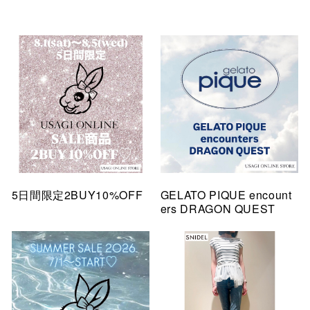
5日間限定2BUY10%OFF
GELATO PIQUE encount
ers DRAGON QUEST