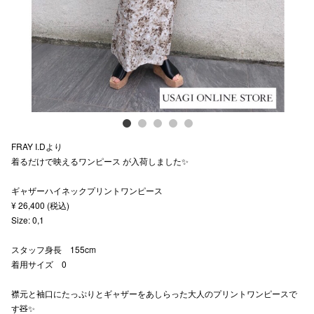
スタッフ
電話でお
公式SNS
FRAY I.Dより
企業情報
着るだけで映えるワンピース が入荷しました✨
お問い合わせ
ギャザーハイネックプリントワンピース
プライバシー
¥ 26,400 (税込)
Size: 0,1
利用規約
スタッフ身長 155cm
ソーシャルメ
着用サイズ 0
襟元と袖口にたっぷりとギャザーをあしらった大人のプリントワンピースで
す🧸✨