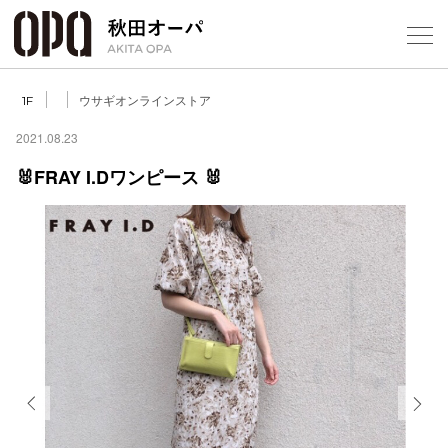
Select Language
▼
ウサギオンラインストア
1F
2021.08.23
🐰FRAY I.Dワンピース 🐰
フロアガ
ショップ
レストラ
施設案内
アクセス
Previous
Next