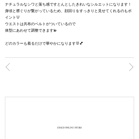
ナチュラルなシワと落ち感ですとんとしたきれいなシルエットになります！
秋田オ
身頃と襟ぐりが繋がっているため、顔回りをすっきりと見せてくれるのもポ
イント💡
高崎オ
ウエストは共布のベルトがついているので
体型にあわせて調整できます💫
新百合丘
どのカラーも着るだけで華やかになります🐰💕
三宮オ
キャナルシ
那覇オ
横浜ビ