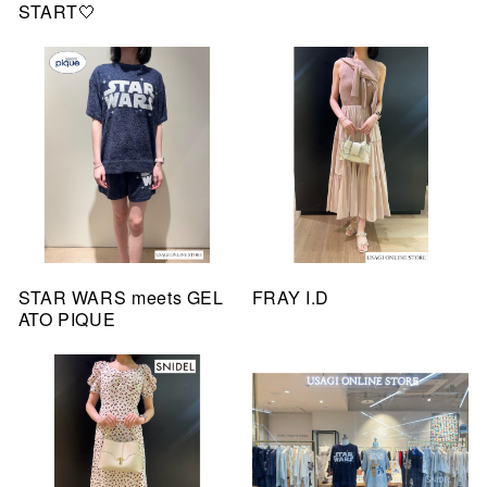
START🤍
STAR WARS meets GEL
FRAY I.D
ATO PIQUE