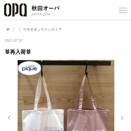
Select Language
▼
ウサギオンラインストア
1F
2021.07.31
🐰再入荷🐰
フロアガ
ショップ
レストラ
施設案内
アクセス
Previous
Next