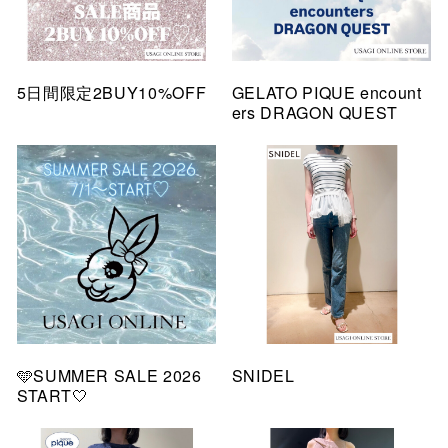
5日間限定2BUY10%OFF
GELATO PIQUE encount
ers DRAGON QUEST
🩵SUMMER SALE 2026
SNIDEL
START🤍