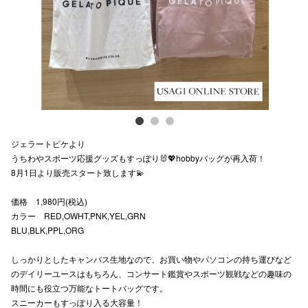
スタッフ
電話でお
公式SNS
ジェラートピケより
企業情報
うちわやスポーツ応援グッズもすっぽり🐰💖hobbyバッグが再入荷！
8月1日より販売スタート致します💫
お問い合わせ
プライバシー
価格 1,980円(税込)
カラー RED,OWHT,PNK,YEL,GRN
利用規約
BLU,BLK,PPL,ORG
ソーシャルメ
しっかりとしたキャンバス生地なので、お買い物やパソコンの持ち運びなど
のデイリーユースはもちろん、コンサート鑑賞やスポーツ観戦などの趣味の
時間にも役立つ万能なトートバッグです。
スニーカーもすっぽり入る大容量！