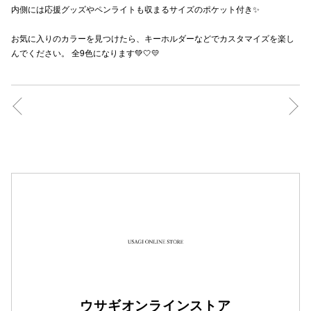
内側には応援グッズやペンライトも収まるサイズのポケット付き✨
秋田オ
お気に入りのカラーを見つけたら、キーホルダーなどでカスタマイズを楽し
高崎オ
んでください。 全9色になります💚🤍💛
新百合丘
三宮オ
キャナルシ
那覇オ
横浜ビ
ウサギオンラインストア