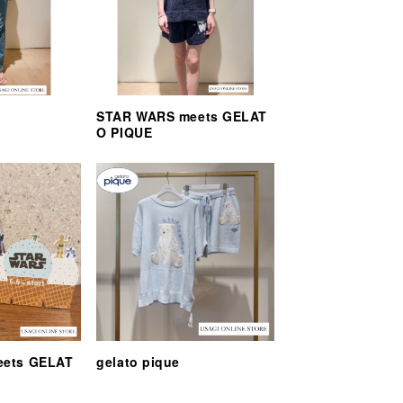
STAR WARS meets GELAT
O PIQUE
eets GELAT
gelato pique