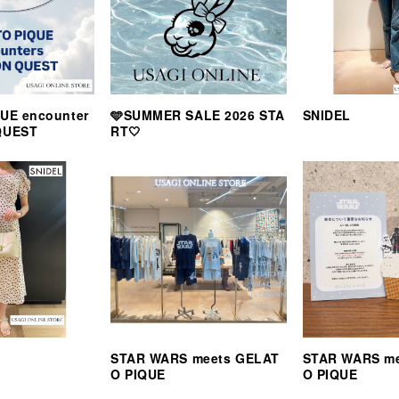
UE encounter
🩵SUMMER SALE 2026 STA
SNIDEL
QUEST
RT🤍
STAR WARS meets GELAT
STAR WARS m
O PIQUE
O PIQUE