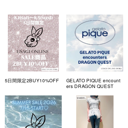
5日間限定2BUY10%OFF
GELATO PIQUE encount
ers DRAGON QUEST