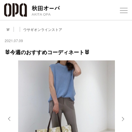
Select Language
▼
ウサギオンラインストア
1F
2021.07.09
🐰今週のおすすめコーディネート🐰
フロアガ
ショップ
レストラ
施設案内
アクセス
Previous
Next