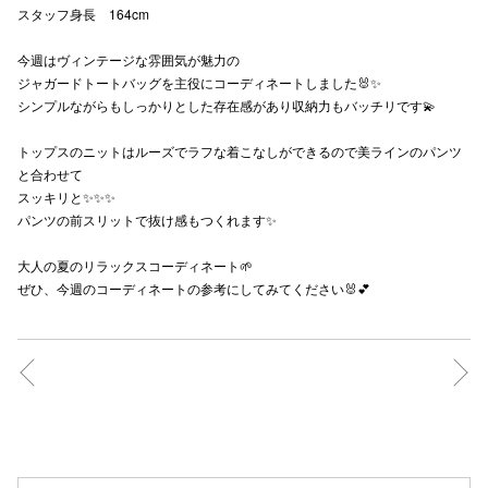
スタッフ身長 164cm
秋田オ
今週はヴィンテージな雰囲気が魅力の
高崎オ
ジャガードトートバッグを主役にコーディネートしました🐰✨
シンプルながらもしっかりとした存在感があり収納力もバッチリです💫
新百合丘
トップスのニットはルーズでラフな着こなしができるので美ラインのパンツ
三宮オ
と合わせて
スッキリと✨✨✨
キャナルシ
パンツの前スリットで抜け感もつくれます✨
那覇オ
大人の夏のリラックスコーディネート🌱
ぜひ、今週のコーディネートの参考にしてみてください🐰💕
横浜ビ