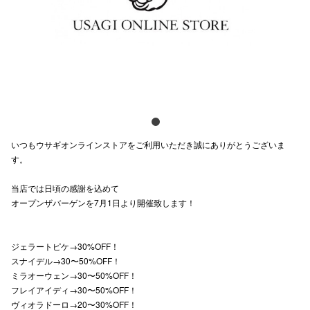
スタッフ
電話でお
公式SNS
いつもウサギオンラインストアをご利用いただき誠にありがとうございま
企業情報
す。
お問い合わせ
当店では日頃の感謝を込めて
プライバシー
オープンザバーゲンを7月1日より開催致します！
利用規約
ジェラートピケ→30%OFF！
ソーシャルメ
スナイデル→30〜50%OFF！
ミラオーウェン→30〜50%OFF！
フレイアイディ→30〜50%OFF！
ヴィオラドーロ→20〜30%OFF！