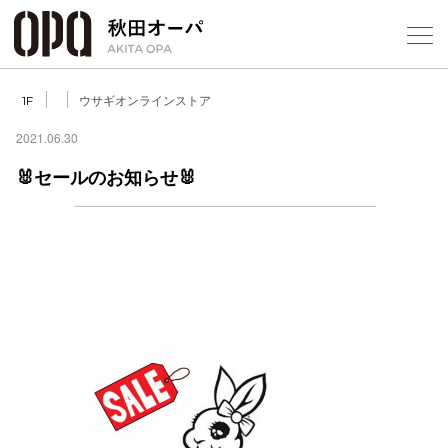
Select Language
▼
ウサギオンラインストア
1F
2021.06.30
🐰セールのお知らせ🐰
フロアガ
ショップ
レストラ
施設案内
アクセス