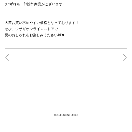
(いずれも一部除外商品がございます)
秋田オ
高崎オ
大変お買い求めやすい価格となっております！
ぜひ、ウサギオンラインストアで
新百合丘
夏のおしゃれをお楽しみください🐰🌟
三宮オ
キャナルシ
那覇オ
横浜ビ