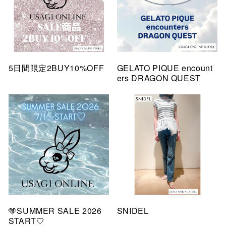
5日間限定2BUY10%OFF
GELATO PIQUE encount
ers DRAGON QUEST
🩵SUMMER SALE 2026
SNIDEL
START🤍