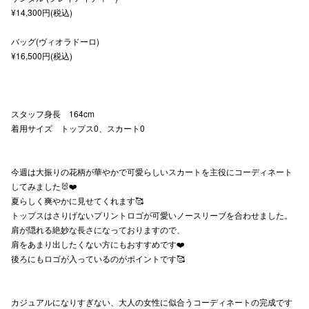
¥14,300円(税込)
秋田オ
バッグ(ヴィオラドーロ)
高崎オ
¥16,500円(税込)
新百合丘
三宮オ
スタッフ身長 164cm
キャナルシ
着用サイズ トップス0、スカート0
那覇オ
今週は大振りの花柄が華やかで可愛らしいスカートを主役にコーディネート
してみました🐰❤️
夏らしく爽やかに見せてくれます🥰
トップスはさりげないプリントロゴが可愛いノースリーブを合わせました。
肩が隠れる絶妙な長さになっておりますので、
肩をあまり出したくない方にもおすすめです❤️
後ろにもロゴが入っているのがポイントです🥰
横浜ビ
カジュアルになりすぎない、大人の女性に似合うコーディネートの完成です