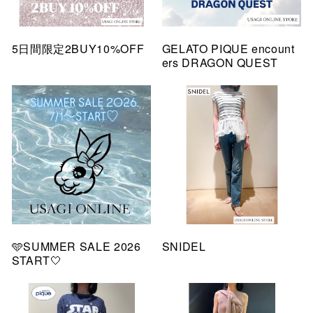
5日間限定2BUY10%OFF
GELATO PIQUE encount
ers DRAGON QUEST
🩵SUMMER SALE 2026
SNIDEL
START🤍