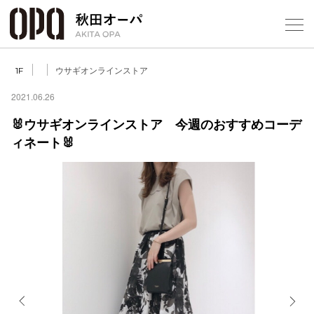
Select Language
▼
ウサギオンラインストア
1F
2021.06.26
🐰ウサギオンラインストア 今週のおすすめコーデ
ィネート🐰
フロアガ
ショップ
レストラ
施設案内
アクセス