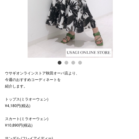
Previous
Next
スタッフ
電話でお
公式SNS
企業情報
ウサギオンラインストア秋田オーパ店より、
お問い合わせ
今週のおすすめコーディネートを
紹介します。
プライバシー
トップス(ミラオーウェン)
利用規約
¥4,180円(税込)
ソーシャルメ
スカート(ミラオーウェン)
¥10,890円(税込)
サンダル (フレイアイディー)