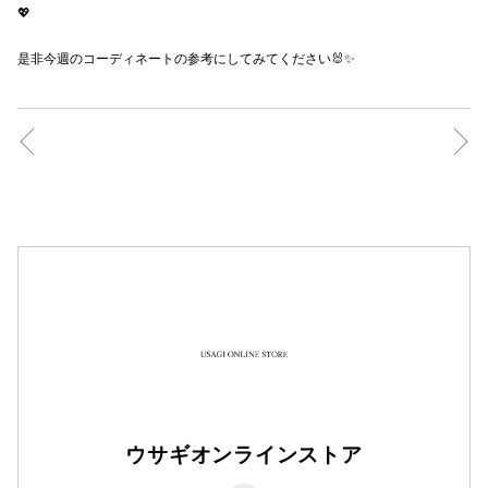
💖
是非今週のコーディネートの参考にしてみてください🐰✨
仙台フォ
ウサギオンラインストア