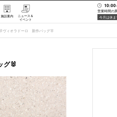
10:00
営業時間の
ニュース＆
施設案内
今月は休ま
イベント
🐰ヴィオラドーロ 新作バッグ🐰
グ🐰