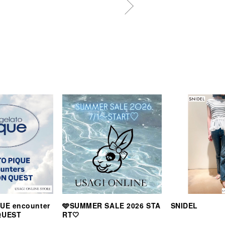
UE encounter
🩵SUMMER SALE 2026 STA
SNIDEL
QUEST
RT🤍