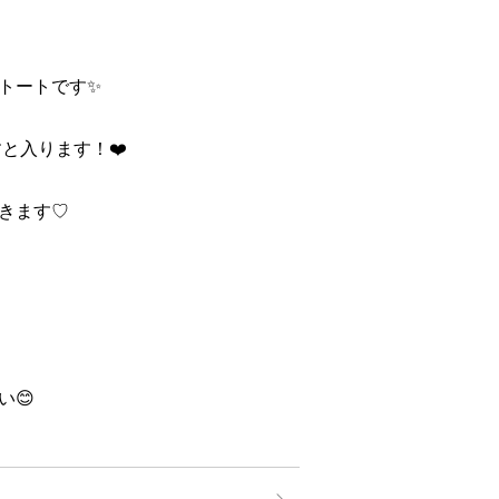
トートです✨
と入ります！❤️
きます♡
い😊