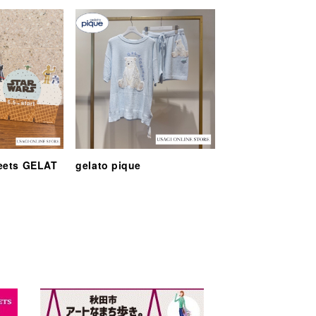
eets GELAT
gelato pique