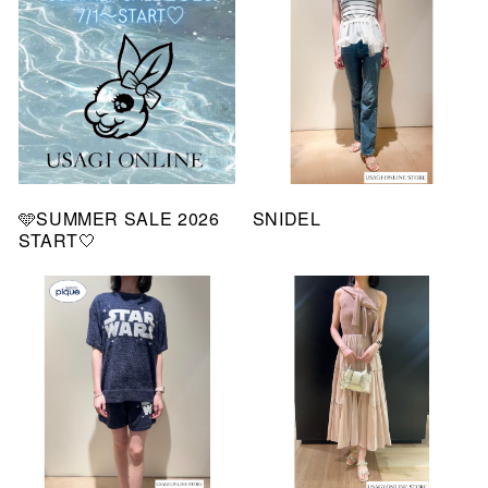
🩵SUMMER SALE 2026
SNIDEL
START🤍