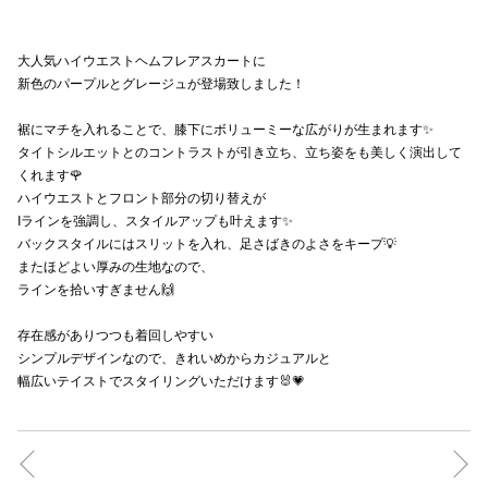
秋田オ
大人気ハイウエストヘムフレアスカートに
高崎オ
新色のパープルとグレージュが登場致しました！
新百合丘
裾にマチを入れることで、膝下にボリューミーな広がりが生まれます✨
タイトシルエットとのコントラストが引き立ち、立ち姿をも美しく演出して
三宮オ
くれます🌹
ハイウエストとフロント部分の切り替えが
キャナルシ
Iラインを強調し、スタイルアップも叶えます✨
バックスタイルにはスリットを入れ、足さばきのよさをキープ💡
那覇オ
またほどよい厚みの生地なので、
ラインを拾いすぎません🙌
存在感がありつつも着回しやすい
シンプルデザインなので、きれいめからカジュアルと
幅広いテイストでスタイリングいただけます🐰💗
横浜ビ