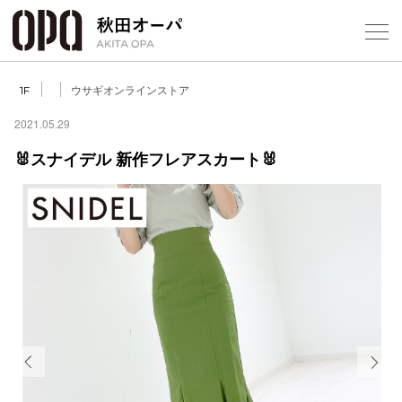
Select Language
▼
ウサギオンラインストア
1F
2021.05.29
🐰スナイデル 新作フレアスカート🐰
フロアガ
ショップ
レストラ
施設案内
アクセス
Previous
Next