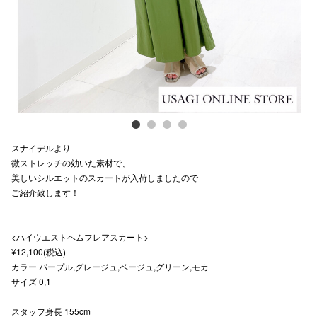
スタッフ
電話でお
公式SNS
スナイデルより
企業情報
微ストレッチの効いた素材で、
美しいシルエットのスカートが入荷しましたので
お問い合わせ
ご紹介致します！
プライバシー
利用規約
<ハイウエストヘムフレアスカート>
¥12,100(税込)
ソーシャルメ
カラー パープル,グレージュ,ベージュ,グリーン,モカ
サイズ 0,1
スタッフ身長 155cm