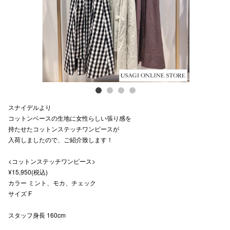
スタッフ
電話でお
公式SNS
スナイデルより
企業情報
コットンベースの生地に女性らしい張り感を
持たせたコットンステッチワンピースが
お問い合わせ
入荷しましたので、ご紹介致します！
プライバシー
<コットンステッチワンピース>
利用規約
¥15,950(税込)
カラー ミント、モカ、チェック
ソーシャルメ
サイズ F
スタッフ身長 160cm