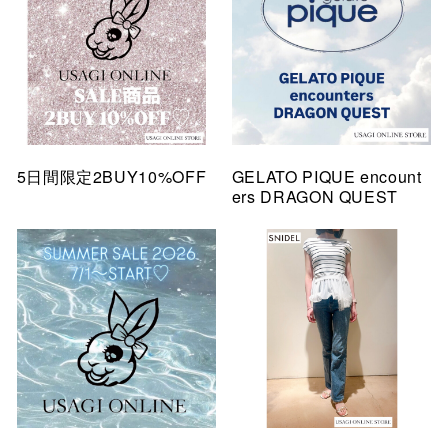
5日間限定2BUY10%OFF
GELATO PIQUE encount
ers DRAGON QUEST