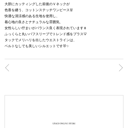
大胆にカッティングした前後のＶネックが
秋田オ
色香を纏う、コットンステッチワンピース👗
快適な清涼感のある生地を使用し、
高崎オ
着心地の良さとナチュラルな雰囲気、
女性らしい佇まいがバランス良く表現されています🌷
新百合丘
ふっくらと丸いパフスリーブでトレンド感をプラス💡
タックでメリハリを出したウエストラインは、
三宮オ
ベルトなしでも美しいシルエットです🐰✨
キャナルシ
那覇オ
横浜ビ