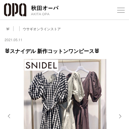
Select Language
▼
ウサギオンラインストア
1F
2021.05.11
🐰スナイデル 新作コットンワンピース🐰
フロアガ
ショップ
レストラ
施設案内
アクセス
Previous
Next