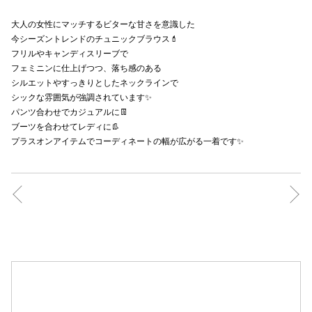
秋田オ
大人の女性にマッチするビターな甘さを意識した
今シーズントレンドのチュニックブラウス💄
高崎オ
フリルやキャンディスリーブで
フェミニンに仕上げつつ、落ち感のある
新百合丘
シルエットやすっきりとしたネックラインで
シックな雰囲気が強調されています✨
三宮オ
パンツ合わせでカジュアルに👖
ブーツを合わせてレディに👢
キャナルシ
プラスオンアイテムでコーディネートの幅が広がる一着です✨
那覇オ
横浜ビ