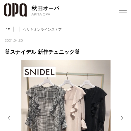
Select Language
▼
ウサギオンラインストア
1F
2021.04.30
🐰スナイデル 新作チュニック🐰
フロアガ
ショップ
レストラ
施設案内
アクセス
Previous
Next