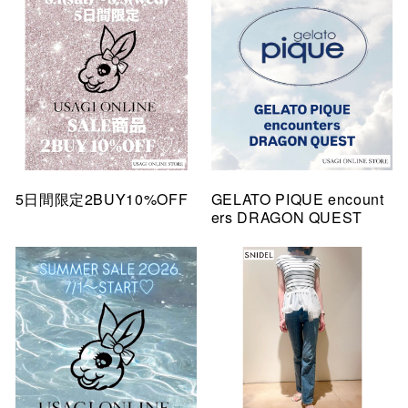
5日間限定2BUY10%OFF
GELATO PIQUE encount
ers DRAGON QUEST