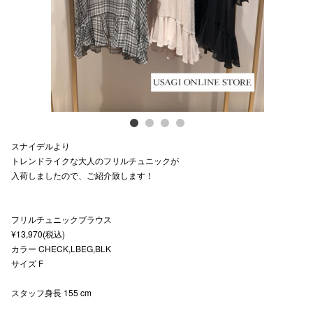
スタッフ
電話でお
公式SNS
スナイデルより
企業情報
トレンドライクな大人のフリルチュニックが
入荷しましたので、ご紹介致します！
お問い合わせ
プライバシー
フリルチュニックブラウス
利用規約
¥13,970(税込)
カラー CHECK,LBEG,BLK
ソーシャルメ
サイズ F
スタッフ身長 155 cm