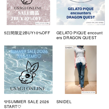
5日間限定2BUY10%OFF
GELATO PIQUE encount
ers DRAGON QUEST
🩵SUMMER SALE 2026
SNIDEL
START🤍