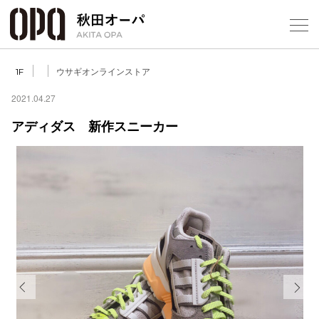
Select Language
▼
ウサギオンラインストア
1F
2021.04.27
アディダス 新作スニーカー
フロアガ
ショップ
レストラ
施設案内
アクセス
Previous
Next