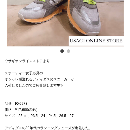
スタッフ
電話でお
公式SNS
ウサギオンラインストアより
企業情報
スポーティー女子必見の
お問い合わせ
オシャレ感溢れるアディダスのスニーカーが
プライバシー
入荷しましたのでご紹介致します💖✨
利用規約
品番 FX6978
ソーシャルメ
価格 ¥17,600(税込)
サイズ 23cm、23.5、24、24.5、26.5、27
アディダスの80年代のランニングシューズが進化した、