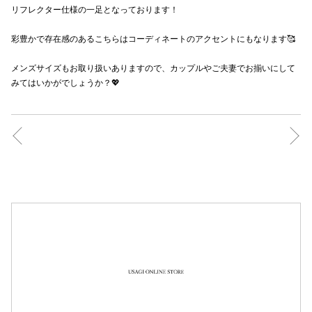
リフレクター仕様の一足となっております！
秋田オ
彩豊かで存在感のあるこちらはコーディネートのアクセントにもなります🥰
高崎オ
メンズサイズもお取り扱いありますので、カップルやご夫妻でお揃いにして
新百合丘
みてはいかがでしょうか？💖
三宮オ
キャナルシ
那覇オ
横浜ビ