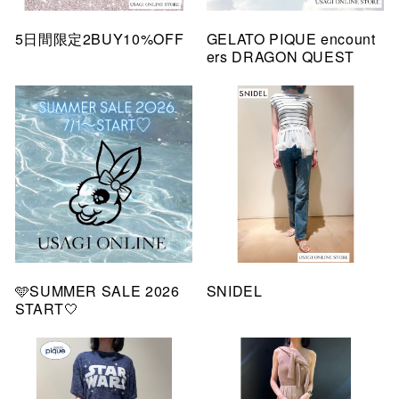
5日間限定2BUY10%OFF
GELATO PIQUE encount
ers DRAGON QUEST
🩵SUMMER SALE 2026
SNIDEL
START🤍