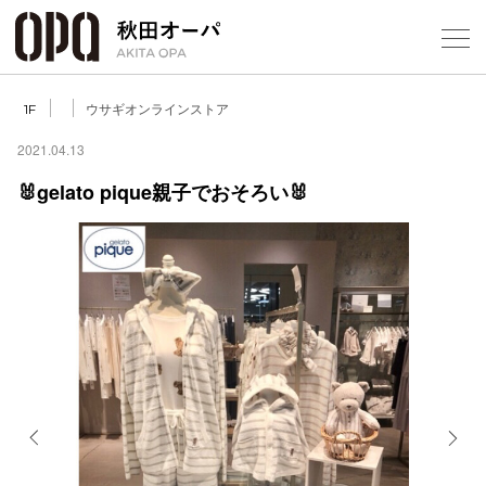
Select Language
▼
ウサギオンラインストア
1F
2021.04.13
🐰gelato pique親子でおそろい🐰
フロアガ
ショップ
レストラ
施設案内
アクセス
Previous
Next