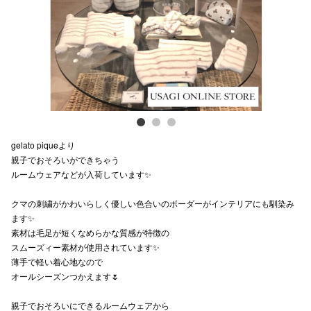
スタッフ
電話でお
公式SNS
gelato piqueより
企業情報
親子でおそろいができちゃう
ルームウェアなどが入荷しています✨
お問い合わせ
プライバシー
クマの刺繍がかわいらしく優しい色合いのボーダーがインテリアにも馴染み
ます✨
利用規約
素材は毛足が短くなめらかな質感が特徴の
スムーズィー素材が使用されています✨
ソーシャルメ
薄手で軽い着心地なので
オールシーズンつかえます🌷
親子でおそろいにできるルームウェアから