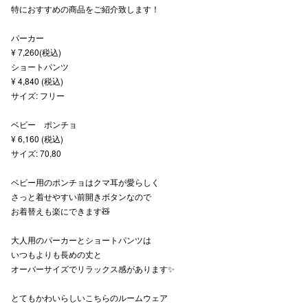
特におすすめの商品をご紹介致します！
秋田オ
パーカー
高崎オ
¥ 7,260(税込)
ショートパンツ
新百合丘
¥ 4,840 (税込)
サイズ: フリー
三宮オ
ベビー ポンチョ
キャナルシ
¥ 6,160 (税込)
サイズ: 70,80
那覇オ
ベビー用のポンチョはクマ耳が愛らしく
さっと着せやすい前開きボタンなので
お着替えも楽にできます🧸
大人用のパーカーとショートパンツは
いつもよりも長めの丈と
横浜ビ
オーバーサイズでリラックス感があります✨
とてもかわいらしいこちらのルームウェア