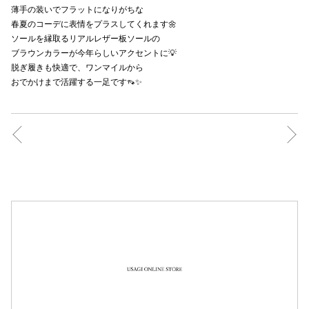
薄手の装いでフラットになりがちな
秋田オ
春夏のコーデに表情をプラスしてくれます🌼
ソールを縁取るリアルレザー板ソールの
高崎オ
ブラウンカラーが今年らしいアクセントに💡
脱ぎ履きも快適で、ワンマイルから
新百合丘
おでかけまで活躍する一足です👡✨
三宮オ
キャナルシ
那覇オ
横浜ビ