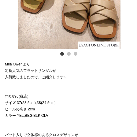
スタッフ
電話でお
公式SNS
Mila Owenより
企業情報
定番人気のフラットサンダルが
入荷致しましたので、ご紹介します✨
お問い合わせ
プライバシー
¥10,890(税込)
利用規約
サイズ 37(23.5cm),38(24.5cm)
ヒールの高さ 2cm
ソーシャルメ
カラー YEL,BEG,BLK,OLV
パット入りで立体感のあるクロスデザインが