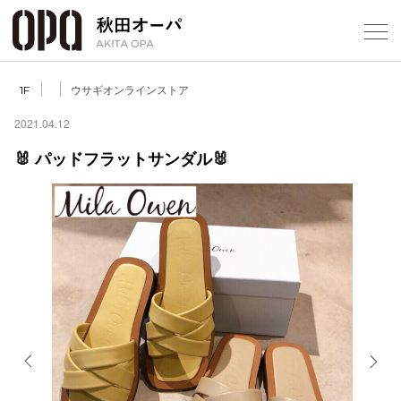
Select Language
▼
ウサギオンラインストア
1F
2021.04.12
🐰 パッドフラットサンダル🐰
フロアガ
ショップ
レストラ
施設案内
アクセス
Previous
Next