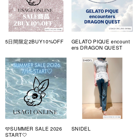
5日間限定2BUY10%OFF
GELATO PIQUE encount
ers DRAGON QUEST
🩵SUMMER SALE 2026
SNIDEL
START🤍