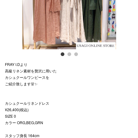
スタッフ
電話でお
公式SNS
FRAY I.Dより
企業情報
高級リネン素材を贅沢に用いた
カシュクールワンピースを
お問い合わせ
ご紹介致します👗✨
プライバシー
利用規約
カシュクールリネンドレス
¥26,400(税込)
ソーシャルメ
SIZE 0
カラー ORG,BEG,GRN
スタッフ身長 164cm