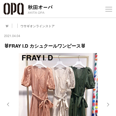
Select Language
▼
ウサギオンラインストア
1F
2021.04.04
🐰FRAY I.D カシュクールワンピース🐰
フロアガ
ショップ
レストラ
施設案内
アクセス
Previous
Next