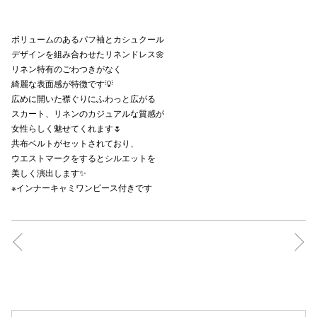
秋田オ
ボリュームのあるパフ袖とカシュクール
高崎オ
デザインを組み合わせたリネンドレス🌼
リネン特有のごわつきがなく
新百合丘
綺麗な表面感が特徴です💡
広めに開いた襟ぐりにふわっと広がる
三宮オ
スカート、リネンのカジュアルな質感が
女性らしく魅せてくれます🌷
キャナルシ
共布ベルトがセットされており、
ウエストマークをするとシルエットを
那覇オ
美しく演出します✨
※インナーキャミワンピース付きです
横浜ビ