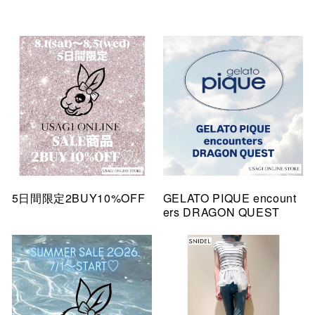
5日間限定2BUY10%OFF
GELATO PIQUE encount
ers DRAGON QUEST