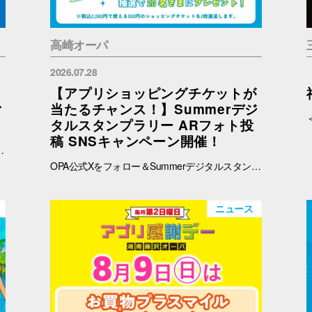
高崎オーパ
2026.07.28
【アプリショッピングチケットが
ご
当たるチャンス！】Summerデジ
タルスタンプラリー ARフォト投
稿 SNSキャンペーン開催！
予めご了承ください。 ※在庫状況についてのお問い合わせは回答いたしかねます。ご来店の上ご確認をお願い申し上げます。 ※ブラウザでご覧の方はバナー、OPAアプリでご覧の方はタイトルをタップすると秋田会場限定商品の紹介ページに遷移します。
OPA公式Xをフォロー＆Summerデジタルスタンプラリーで撮影したARフォトを投稿して、OPA VIVRE FORUSアプリのショッピングチケットをゲットしよう！ ■ 景品 500円分のアプリショッピングチケットを2枚（計1,000円分）を抽選で20名さまにプレゼント！ ※税込2,000円で使える500円のショッピングチケットを2枚進呈します。 ■ 応募期間 2026年8月1日(土) ～ 8月30日(日) 23:59まで ※当選者には8月31日(月)以降にDMにてご連絡いたします。 ■ 応募方法 OPA公式X（@opa_vivre_forus）をフォロー Summerデジタルスタンプラリーに参加して、ARフォトを撮影 ハッシュタグ「#おぱんちゅうさぎOPA」「#おぱんちゅうさぎFORUS」「#おぱんちゅうさぎVIVRE」のいずれかをつけて、撮影したARフォトを投稿！ ■ ご注意・各種規約 【撮影・投稿に関する注意】 撮影の際は、周囲のお客さまの通行の妨げにならないようご注意ください。 店内での撮影の際は、各店舗のルールやご案内に沿ってお楽しみください。 ARフォトの撮影、投稿するARフォトは、他のお客さまの顔等が映らないようご配慮をお願いいたします。 危険な行為（階段や無理な姿勢など）はお控えください。 【個人情報・権利に関する注意】 ARフォトの撮影・投稿にあたっては、他のお客さまのプライバシーにご配慮いただき、顔等が写り込まないようお願いいたします。 他のお客さまや第三者が写る場合は、必ずご本人の許可を得たうえで投稿してください。 投稿写真に含まれる著作物（ポスター・商品デザイン等）についてもご配慮ください。 SNSの性質上、投稿された写真は他の利用者に保存・共有される場合がございます。ご理解のうえご参加いただけますと幸いです。 【SNS投稿ルール】 投稿内容が公序良俗に反する場合や、不適切と判断される場合は応募対象外となります。 非公開アカウントからの投稿は応募対象外となる場合がございます。 ハッシュタグや応募条件を満たしていない場合、抽選対象外となる場合がございます。 【キャンペーン関連】 賞品の内容は予告なく変更となる場合がございます。 投稿いただいた画像は、当選者の選定のみに使用し、その他の目的で使用することはございません。
ニュース