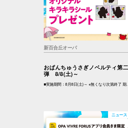
新百合丘オーパ
おぱんちゅうさぎノベルティ第
弾 8/8(土)～
■実施期間：8月8日(土)～ ※無くなり次第終了 期間中、税込2,000円以上(合算可)お買上げのOPA VIVRE FORUSアプリ会員さま限定で、「キラキラシール」 をプレゼント！ アプリの【クーポン画面】と【税込2,000円以上のレシート(合算可)】をお持ちの上、引換場所にお越しくださいませ。 ※新百合丘オーパのレシートのみ対象。館をまたいだレシートの合算は不可。 ※絵柄はお選びいただけません。 ■レシート対象期間 2026年8月8日(土)～ ■引換場所・引換時間 引換場所：B1F
ニュース