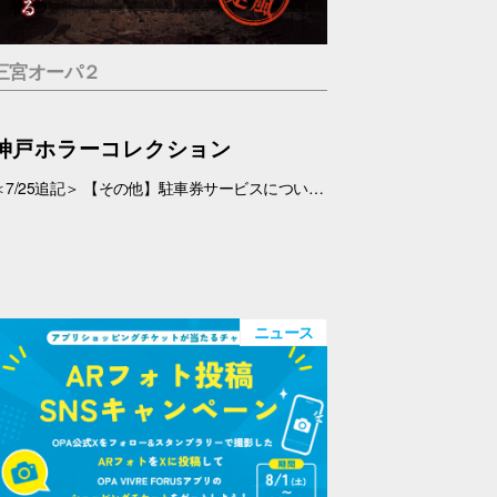
三宮オーパ２
神戸ホラーコレクション
＜7/25追記＞ 【その他】駐車券サービスについて、 対象外となっておりましたが、7/26(日)より、対象とさせていただきます。 ＜7/19追記＞ お化け屋敷の制作・プロデュース#エスプランニング が手掛ける本格お化け屋敷。 このお化け屋敷の主人公はあなたです。足を踏み入れてはいけない村に迷い込んだあなたの運命は…繋がる４つのストーリー 1.ルーム型「タブー」 友達を探している最中に、見つけた村を訪れたあなたの運命は…歩き回らないルーム型お化け屋敷です。狭い部屋内で繰り広げられる数々の恐怖体験… 2.暗闇型「ダークネス」 逃げた場所は、何も見えない闇… だが確実にあの化け物は私を追ってきている。手の感触を頼りに暗闇の中を進んで行く。暗闇に潜む化け物とは… 3.ウォークスルー型「ヴィレッジ」 暗闇を抜けてもまだ家の中だった…この家から外に出ろ！歩いて回る王道のお化け屋敷。とにかく前へ進み続けるしかない。 4.サウンド型「ドールズ」 私はあの化け物に見つからないように隠れた。私を探しているのは、あの化け物だけではない。ヘッドフォンだけで聞く恐怖。 【日程】 7/11(土)・7/12(日)、7/18(土)～9/23(水・祝) 【時間】 11:00～20:00(最終受付 19:30) 【場所】 5F 特設会場 【料金】 １.タブー 税込1,200円 ２.ダークネス 税込1,200円 ３.ヴィレッジ 税込1,500円 ４.ドールズ 税込1,200円 １～４セット券 税込4,500円 【その他】 ・入場券は会場のみでの販売となります。 ・お支払いは現金・PayPay（但しPayPayは7/18以降対応可能見込み） ・6才未満のお子さま、妊婦の方、アルコールを摂取されてる方は入場はご遠慮下さい。 ・駐車券サービスは対象外とさせていただきます。➡※7/26(日)より、対象となりました。
ニュース