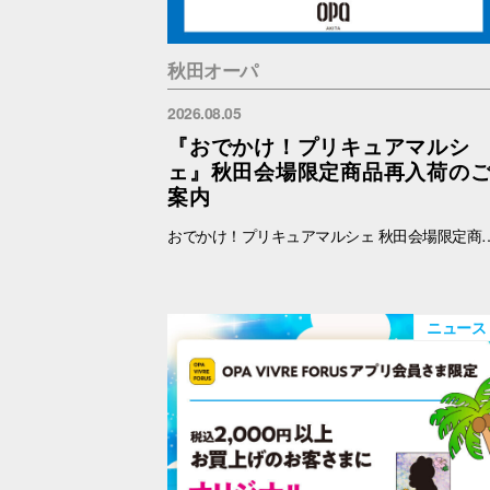
秋田オーパ
2026.08.05
『おでかけ！プリキュアマルシ
ェ』秋田会場限定商品再入荷の
案内
おでかけ！プリキュアマルシェ 秋田会場限定商品の再入荷を予定しております。 再入荷対象商品は下記をご覧ください。 【秋田限定】ランダム缶バッジ 全4種 各500円 【秋田限定】アクリルキーホルダー 全3種 1100円 【秋田限定】アクリルスタンド 全3種 1650円 ※納品後、準備が出来次第、販売を開始します。
ニュース