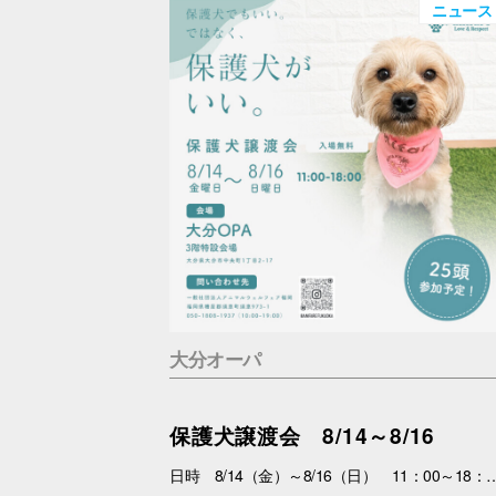
ニュース
大分オーパ
保護犬譲渡会 8/14～8/16
日時 8/14（金）～8/16（日） 11：00～18：00 場所 3F特設会場 内容 まずは会いにくるだけで大丈夫。 抱っこして、ふれあって、その子の魅力を感じてください。 あなたを待っている子がいます。 運命の出会いが、待