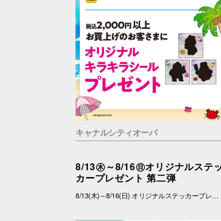
キャナルシティオーパ
8/13㊍～8/16㊐オリジナルステ
カープレゼント 第二弾
8/13(木)～8/16(日) オリジナルステッカープレゼントキャンペーン ■概要 期間中、館内にて税込2,000円以上お買上げいただき、「OPA VIVRE FORUS アプリ」の対象画面をご提示いただいたお客さまに、先着でここでしか手に入らない「オリジナルキラキラステッカー」をプレゼントいたします！ ぜひこの機会に、お買い物と合わせて限定ノベルティをゲットしてください。 （※本企画は、アプリ会員さま限定となります） ■配布期間 2026年8月13日(木)～8月16日(日) ※各日の実施時間は、引換時間に準じます。 ※ノベルティはなくなり次第、配布を終了いたします。 ※一部実施していない店舗がございます。 ■ノベルティ内容 キラキラステッカー (全3種) ■引換条件 期間中、以下の2点を引換カウンターにてご提示ください。 ① 館内でお買上げいただいた、税込2,000円以上のレシート（合算可） ② 「OPA VIVRE FORUS アプリ」のクーポン画面 ■引換場所・引換時間 引換場所：センターウォーク B1Fラフェスタ 特設カウンター 引換時間：11:00 ～ 19:00 ■注意事項 ※ノベルティは数量限定のため、なくなり次第終了となりますので予めご了承ください。 ※ノベルティはランダムでのお渡しとなります。重複した場合でも、種類の変更・交換はいたしかねます。 ※ノベルティの引き換えは、おひとりさま3枚までとなります。 ※お買上げレシートは、期間中のキャナルシティオーパのものに限ります（一部対象外のショップ・商品がございます） ※キャナルシティオーパのレシートのみ対象。館をまたいだレシートの合算は不可。 ※画像はイメージです。実際のノベルティとは異なる場合がございます。 ▼詳しくはコチラ▼ https://www.opa-club.com/contents/opanchuusagi_2026/ ▼アプリについて詳しくはこちら▼ https://www.opa-club.com/contents/app/