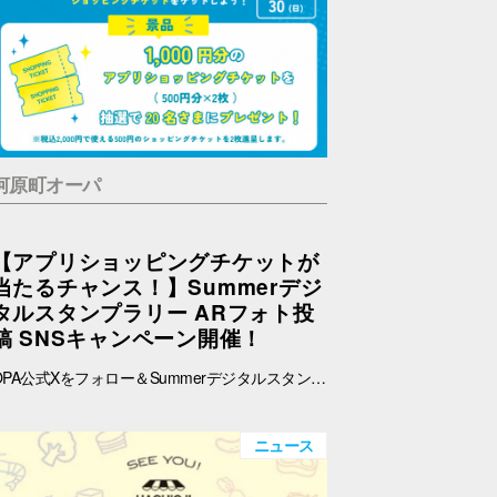
河原町オーパ
【アプリショッピングチケットが
当たるチャンス！】Summerデジ
タルスタンプラリー ARフォト投
稿 SNSキャンペーン開催！
OPA公式Xをフォロー＆Summerデジタルスタンプラリーで撮影したARフォトを投稿して、OPA VIVRE FORUSアプリのショッピングチケットをゲットしよう！ ■ 景品 500円分のアプリショッピングチケットを2枚（計1,000円分）を抽選で20名さまにプレゼント！ ※税込2,000円で使える500円のショッピングチケットを2枚進呈します。 ■ 応募期間 2026年8月1日(土) ～ 8月30日(日) 23:59まで ※当選者には8月31日(月)以降にDMにてご連絡いたします。 ■ 応募方法 OPA公式X（@opa_vivre_forus）をフォロー Summerデジタルスタンプラリーに参加して、ARフォトを撮影 ハッシュタグ「#おぱんちゅうさぎOPA」「#おぱんちゅうさぎFORUS」「#おぱんちゅうさぎVIVRE」のいずれかをつけて、撮影したARフォトを投稿！ ■ ご注意・各種規約 【撮影・投稿に関する注意】 撮影の際は、周囲のお客さまの通行の妨げにならないようご注意ください。 店内での撮影の際は、各店舗のルールやご案内に沿ってお楽しみください。 ARフォトの撮影、投稿するARフォトは、他のお客さまの顔等が映らないようご配慮をお願いいたします。 危険な行為（階段や無理な姿勢など）はお控えください。 【個人情報・権利に関する注意】 ARフォトの撮影・投稿にあたっては、他のお客さまのプライバシーにご配慮いただき、顔等が写り込まないようお願いいたします。 他のお客さまや第三者が写る場合は、必ずご本人の許可を得たうえで投稿してください。 投稿写真に含まれる著作物（ポスター・商品デザイン等）についてもご配慮ください。 SNSの性質上、投稿された写真は他の利用者に保存・共有される場合がございます。ご理解のうえご参加いただけますと幸いです。 【SNS投稿ルール】 投稿内容が公序良俗に反する場合や、不適切と判断される場合は応募対象外となります。 非公開アカウントからの投稿は応募対象外となる場合がございます。 ハッシュタグや応募条件を満たしていない場合、抽選対象外となる場合がございます。 【キャンペーン関連】 賞品の内容は予告なく変更となる場合がございます。 投稿いただいた画像は、当選者の選定のみに使用し、その他の目的で使用することはございません。
ニュース