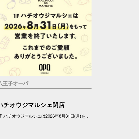
八王子オーパ
ハチオウジマルシェ閉店
1F ハチオウジマルシェは2026年8月31日(月)をもちまして、営業を終了させていただきます。 これまでのご愛顧ありがとうございました。 また、1Fフロアにつきましては、今冬にリニューアルを予定しております。