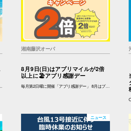
湘南藤沢オーパ
二
8月9日(日)はアプリマイルが2倍
以上に🏖️アプリ感謝デー
 インフォメーション 引換時間：10:00～21:00 ■注意事項 ※ノベルティは数量限定のため、なくなり次第終了となりますので予めご了承ください。 ※ノベルティの引き換えは、おひとりさま3枚までとなります。 ※お買上げレシートは、期間中の対象店舗のものに限ります（一部対象外のショップ・商品がございます） ※新百合丘オーパのレシートのみ対象。館をまたいだレシートの合算は不可。 ※絵柄はお選びいただけません。 ※画像はイメージです。 ＜レシート対象外ショップ＞ B1F：HIS 1F：調剤薬局 2F：フェリーチェデンタルクリニック、楽天モバイル、免許の窓口 4F：セレスの館 5F：ガールズミニョン、ガシャポンのデパート、ソフトバンク、なんぼや、ほけんの窓口
毎月第2日曜に開催「アプリ感謝デー」 8月はプラスマイルキャンペーンを実施いたします。 8月9日(日)に、オーパアプリを使ってお買物をすると、ランクに応じてアプリマイルが2倍以上になります。 しかも当日は「買い回りWEEK」を開催中☆ THE BARGAIN開催中の湘南藤沢オーパで、おトクが重なるこの機会に、ぜひ館内でのお買い回りもお楽しみください☆ 【開催日】 8月9日(日) 【お買物プラスマイルキャンペーン】 8月9日(日)にオーパアプリを使ってお買物をすると、会員ランクに応じて下記のポイントが付与されます。 お会計の際にオーパアプリをレジスタッフにご提示ください。 【アプリマイル付与】 ダイヤモンド会員…1マイル＋1.5マイル プラチナ会員…1マイル＋1.3マイル ゴールド会員…1マイル＋1.2マイル シルバー会員…1マイル＋1.1マイル ブロンズ会員…1マイル＋1マイル ≪例≫・・・ダイヤモンド会員さまが期間中1万円以上のお買物 ➡通常10,000マイル＋15,000マイル＝合計25,000マイル ※プラス分のマイル加算予定日：2025年8月12日(水) ※期間中のプラスマイル分をまとめて加算します。 ※付与されるマイルはランクによって異なります。 ※キャンペーン最終日の営業終了時点のランクをもとに加算マイル数を算出いたします。 ※小数点以下の端数は切り捨てとなります。 -------------------------------------- ▽オーパ公式アプリダウンロードはこちら▽ App Storeはこちら Google Playはこちら ■オーパ公式アプリについて詳しくはこちら -------------------------------------- 【セルフレジではアプリマイルは付きません】 ※以下のお店ではショップスタッフのいるレジにて、オーパアプリをご提示ください。 ●2階 バーガーキング ●4階 セリア ●7階 無印良品 ※期間中にアプリを新規ダウンロードしていただいた方も対象となります。 ※一部対象外ショップがございます。 ➡詳しくはこちら -------------------------------------------
ニュース