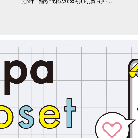
期間中、館内にて税込2,000円以上お買上げいただき、「OPA VIVRE FORUS アプリ」の対象画面をご提示いただいたお客さまに、先着でここでしか手に入らない「オリジナルキラキラステッカー」をプレゼントいたします！ ぜひこの機会に、お買い物と合わせて限定ノベルティをゲットしてください。 （※本企画は、アプリ会員さま限定となります） ■配布期間 2026年8月8日(土)～8月9日(日) ※各日の実施時間は、引換時間に準じます。 ※ノベルティはなくなり次第、配布を終了いたします。 ※一部実施していない店舗がございます。 ■ノベルティ内容 キラキラステッカー (全3種) ■引換条件 期間中、以下の2点を引換カウンターにてご提示ください。 ① 館内でお買上げいただいた、税込2,000円以上のレシート（合算可） ② 「OPA VIVRE FORUS アプリ」のクーポン画面 ■引換場所・引換時間 引換場所：1階 特設カウンター 引換時間：11:00 ～ 当日分がなくなり次第終了 ■注意事項 ※ノベルティは数量限定のため、なくなり次第終了となりますので予めご了承ください。 ※ノベルティはランダムでのお渡しとなります。重複した場合でも、種類の変更・交換はいたしかねます。 ※ノベルティの引き換えは、おひとりさま3枚までとなります。 ※お買上げレシートは、期間中の三宮オーパのものに限ります（一部対象外のショップ・商品がございます） ※三宮オーパのレシートのみ対象。館をまたいだレシートの合算は不可。 ※画像はイメージです。実際のノベルティとは異なる場合がございます。 ▼詳しくはコチラ▼ https://www.opa-club.com/contents/opanchuusagi_2026/ ▼アプリについて詳しくはこちら！ ▼ https://www.opa-club.com/contents/app/