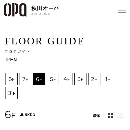
Select Language
▼
FLOOR GUIDE
フロアガイド
JP
EN
フロアガ
ショップ
8
7
6
5
4
3
2
1
F
F
F
F
F
F
F
F
B1
レストラ
F
施設案内
6
F
JUNKDO
表示
アクセス