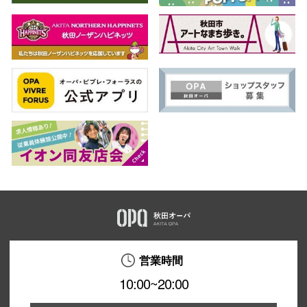
秋田オ
高崎オ
新百合丘
三宮オ
キャナルシ
那覇オ
営業時間
横浜ビ
10:00~20:00