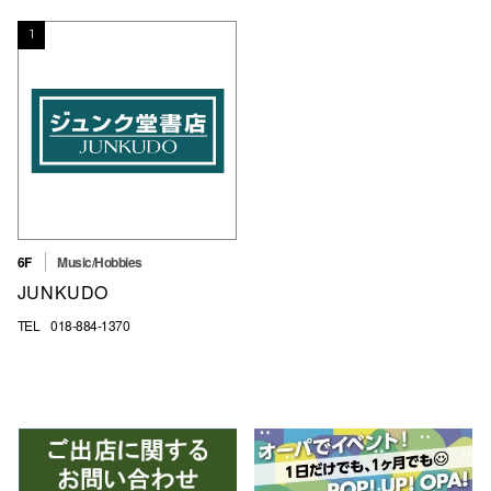
スタッフ
1
電話でお
公式SNS
企業情報
6F
Music/Hobbies
お問い合わせ
JUNKUDO
プライバシー
TEL
018-884-1370
利用規約
ソーシャルメ