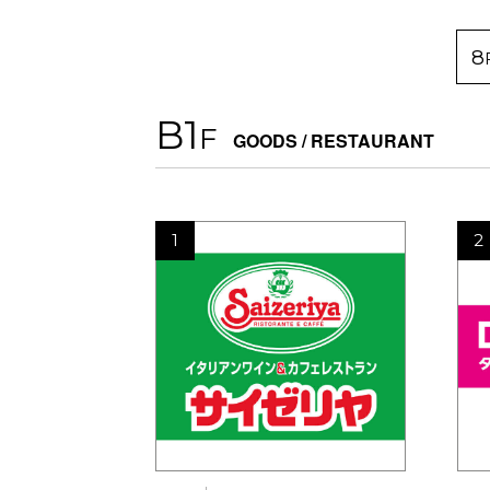
8
B1
F
GOODS / RESTAURANT
1
2