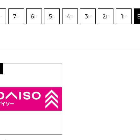
7
6
5
4
3
2
1
F
F
F
F
F
F
F
F