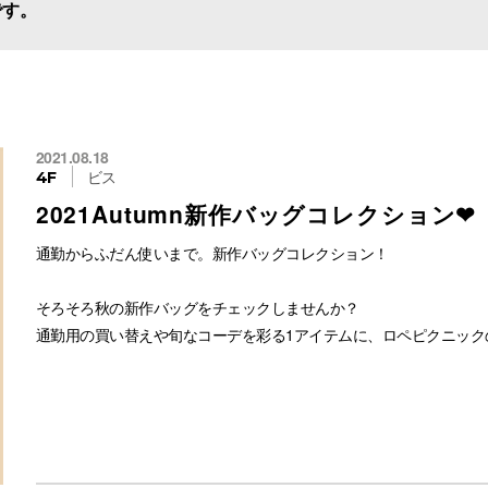
です。
2021.08.18
ビス
4F
2021Autumn新作バッグコレクション❤
通勤からふだん使いまで。新作バッグコレクション！
そろそろ秋の新作バッグをチェックしませんか？
通勤用の買い替えや旬なコーデを彩る1アイテムに、ロペピクニック
✔【軽量】レクタンメタル３層A4トートバッグ
#GIX11000 税込¥5,500
✔ 【軽量】スウェイハンドル5層ミドルトート＆ショルダーバッグ