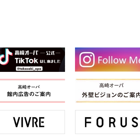
#GIX61000 税込¥5,500
✔【A4対応】軽量フロントポケット平カシメ３層トートバッグ
#GIX11410 税込¥4,400
✔【軽量】レクタンメタルミドルラウンドボストン＆ショルダーバ
#GIX61030 税込¥5,500
✔【軽量】レクタンメタルミニラウンドボストン＆ショルダーバッ
#GIX61040 税込¥4,400
✔A4対応】洗えるメッシュハンドルトートバッグ
#GIX11370 税込¥2,970
✔クロコ型押しスクエアミニボストン＆ショルダーバッグ
#GIX61050 税込¥4,950
こちら只今、店頭にて入荷しております！🍂
公式オンラインショップはこちら🙆‍♀️✨
→(@ropepicnic_official @jadorejunonline )