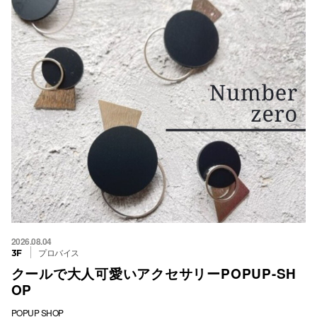
電話でお
公式SNS
企業情報
お問い合わせ
プライバシー
利用規約
ソーシャルメ
2026.08.04
プロバイス
3F
クールで大人可愛いアクセサリーPOPUP-SH
OP
POPUP SHOP
秋田オ