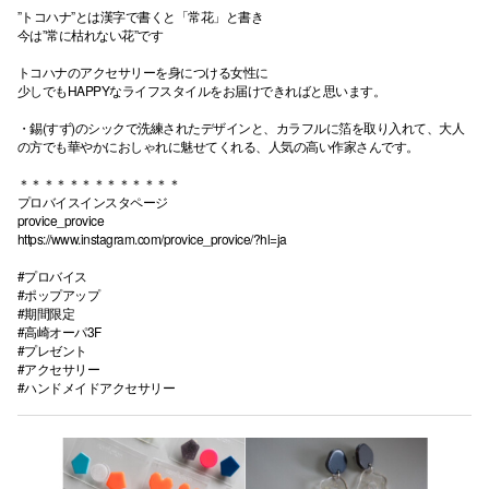
”トコハナ”とは漢字で書くと「常花」と書き
今は”常に枯れない花”です
トコハナのアクセサリーを身につける女性に
少しでもHAPPYなライフスタイルをお届けできればと思います。
・錫(すず)のシックで洗練されたデザインと、カラフルに箔を取り入れて、大人
の方でも華やかにおしゃれに魅せてくれる、人気の高い作家さんです。
＊＊＊＊＊＊＊＊＊＊＊＊＊
プロバイスインスタページ
provice_provice
https://www.instagram.com/provice_provice/?hl=ja
#プロバイス
#ポップアップ
#期間限定
#高崎オーパ3F
#プレゼント
#アクセサリー
#ハンドメイドアクセサリー