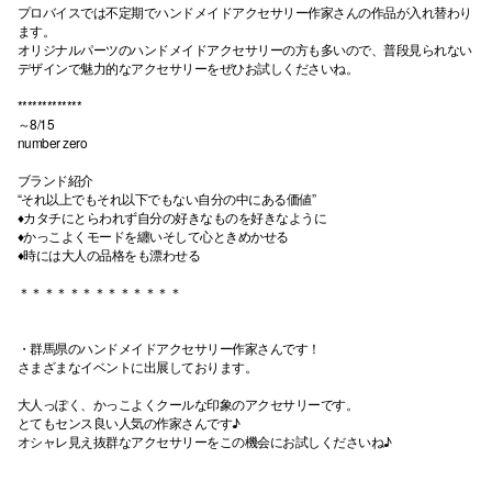
プロバイスでは不定期でハンドメイドアクセサリー作家さんの作品が入れ替わり
ます。
高崎オ
オリジナルパーツのハンドメイドアクセサリーの方も多いので、普段見られない
デザインで魅力的なアクセサリーをぜひお試しくださいね。
新百合丘
*************
三宮オ
～8/15
number zero
キャナルシ
ブランド紹介
“それ以上でもそれ以下でもない自分の中にある価値”
那覇オ
♦︎カタチにとらわれず自分の好きなものを好きなように
♦︎かっこよくモードを纏いそして心ときめかせる
♦︎時には大人の品格をも漂わせる
＊＊＊＊＊＊＊＊＊＊＊＊＊
・群馬県のハンドメイドアクセサリー作家さんです！
さまざまなイベントに出展しております。
横浜ビ
大人っぽく、かっこよくクールな印象のアクセサリーです。
とてもセンス良い人気の作家さんです♪
オシャレ見え抜群なアクセサリーをこの機会にお試しくださいね♪