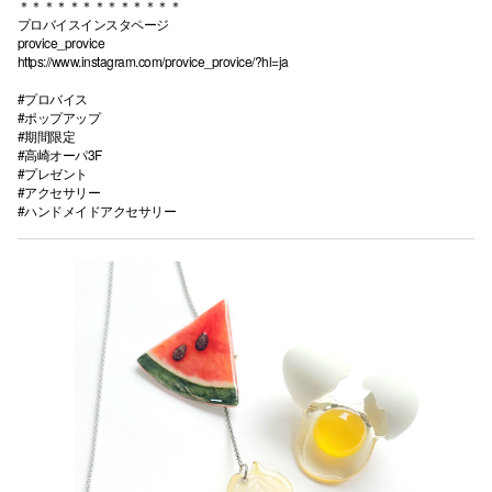
＊＊＊＊＊＊＊＊＊＊＊＊＊
プロバイスインスタページ
provice_provice
仙台フォ
https://www.instagram.com/provice_provice/?hl=ja
#プロバイス
#ポップアップ
#期間限定
#高崎オーパ3F
#プレゼント
#アクセサリー
#ハンドメイドアクセサリー