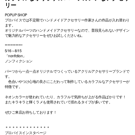
リー
POPUP SHOP
プロバイスでは不定期でハンドメイドアクセサリー作家さんの作品が入れ替わり
ます。
オリジナルパーツのハンドメイドアクセサリーなので、普段見られないデザイン
で魅力的なアクセサリーをぜひお試しくださいね。
*************
5/16～8/15
「nonf!ction」
ノンフィクション
パーツから一点一点オリジナルでつくっているアクリルアクセサリーブランドで
す。
色合いやつけ心地の良さにこだわって制作しているカラフルなアクセサリーが
特徴です。
ネオンカラーが使われていたり、カラフルで気持ちが上がる作品ばかりです！
またキラキラと輝くラメも使用されていて揺れるタイプが多いです。
ぜひご来店お待ちしております！
＊＊＊＊＊＊＊＊＊＊＊＊＊
プロバイスインスタページ