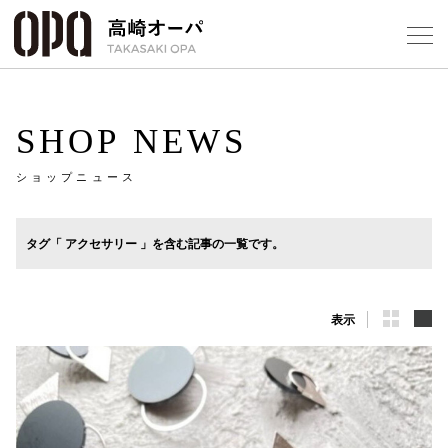
Foreign Customers
Select Language
▼
【
SHOP NEWS
ショップニュース
フロアガ
ショップ
タグ「 アクセサリー 」を含む記事の一覧です。
レストラ
表示
施設案内
アクセス
スタッフ