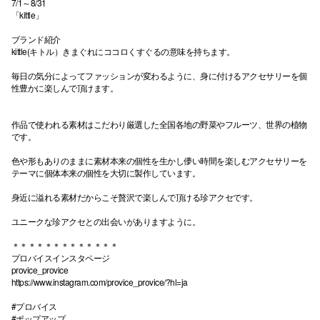
7/1～8/31
「kittle」
ブランド紹介
kittle(キトル）きまぐれにココロくすぐるの意味を持ちます。
毎日の気分によってファッションが変わるように、身に付けるアクセサリーを個
性豊かに楽しんで頂けます。
作品で使われる素材はこだわり厳選した全国各地の野菜やフルーツ、世界の植物
です。
色や形もありのままに素材本来の個性を生かし儚い時間を楽しむアクセサリーを
テーマに個体本来の個性を大切に製作しています。
身近に溢れる素材だからこそ贅沢で楽しんで頂ける珍アクセです。
ユニークな珍アクセとの出会いがありますように。
＊＊＊＊＊＊＊＊＊＊＊＊＊
プロバイスインスタページ
provice_provice
https://www.instagram.com/provice_provice/?hl=ja
#プロバイス
#ポップアップ