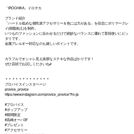
「IROCHIKA」イロチカ
ブランド紹介
「ハードル低めな個性派アクセサリー＆色には力がある」を信念にポリマークレ
イ(樹脂粘土)を制作。
いつものファッションに合わせるだけで絶妙なバランスに優れて普段使いにピッ
タリです。
金属アレルギー対応なのも嬉しいポイントです。
カラフルでオシャレ見え抜群なステキな作品ばかりです！
ぜひ店頭でお試しくださいね♪
＊＊＊＊＊＊＊＊＊＊＊＊＊
プロバイスインスタページ
provice_provice
https://www.instagram.com/provice_provice/?hl=ja
#プロバイス
#ポップアップ
#期間限定
#高崎オーパ3F
#プレゼント
#アクセサリー