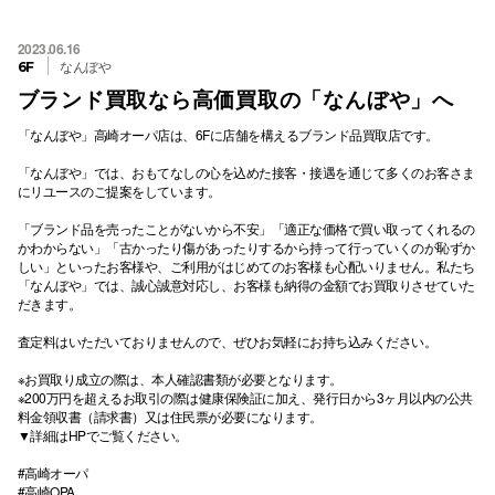
2023.06.16
なんぼや
6F
ブランド買取なら高価買取の「なんぼや」へ
「なんぼや」高崎オーパ店は、6Fに店舗を構えるブランド品買取店です。
「なんぼや」では、おもてなしの心を込めた接客・接遇を通じて多くのお客さま
にリユースのご提案をしています。
「ブランド品を売ったことがないから不安」「適正な価格で買い取ってくれるの
かわからない」「古かったり傷があったりするから持って行っていくのが恥ずか
しい」といったお客様や、ご利用がはじめてのお客様も心配いりません。私たち
「なんぼや」では、誠心誠意対応し、お客様も納得の金額でお買取りさせていた
だきます。
査定料はいただいておりませんので、ぜひお気軽にお持ち込みください。
※お買取り成立の際は、本人確認書類が必要となります。
※200万円を超えるお取引の際は健康保険証に加え、発行日から3ヶ月以内の公共
料金領収書（請求書）又は住民票が必要になります。
▼詳細はHPでご覧ください。
#高崎オーパ
#高崎OPA