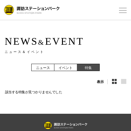
Select Language
▼
フロアガ
NEWS
EVENT
&
ニュース＆イベント
ショップ
レストラ
ニュース
イベント
特集
表示
施設案内
該当する特集が見つかりませんでした
アクセス
スタッフ
電話でお