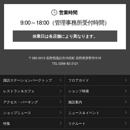
営業時間
企業情報
9:00～18:00（管理事務所受付時間）
お問い合わせ
プライバシー
休業日は各店舗により異なります。
利用規約
ソーシャルメ
〒392-0013 長野県諏訪市沖田町 長野県茅野市中沖
TEL:
0266-82-2121
諏訪ステーションパークトップ
フロアガイド
〒39
レストラン＆カフェ
ショップ検索
アクセス・パーキング
施設案内
ショップニュース
ニュース＆イベント
特集
リクルート
秋田オ