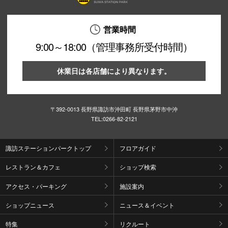
企業情報
営業時間
お問い合わせ
9:00～18:00（管理事務所受付時間）
プライバシー
休業日は各店舗により異なります。
利用規約
ソーシャルメ
〒392-0013 長野県諏訪市沖田町 長野県茅野市中沖
TEL:
0266-82-2121
諏訪ステーションパークトップ
フロアガイド
〒39
レストラン＆カフェ
ショップ検索
アクセス・パーキング
施設案内
ショップニュース
ニュース＆イベント
秋田オ
特集
リクルート