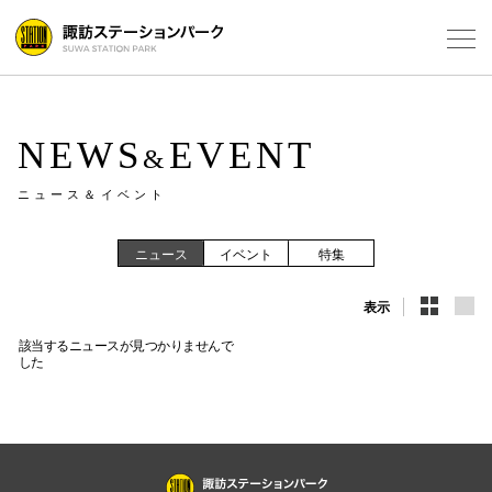
Select Language
▼
フロアガ
NEWS
EVENT
&
ニュース＆イベント
ショップ
レストラ
ニュース
イベント
特集
表示
施設案内
該当するニュースが見つかりませんで
アクセス
した
スタッフ
電話でお