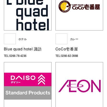
高崎オ
新百合丘
三宮オ
キャナルシ
ホテル
カレー
那覇オ
Blue quad hotel 諏訪
CoCo壱番屋
TEL:0266-78-4236
TEL:0266-82-3988
横浜ビ