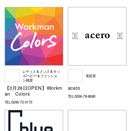
企業情報
お問い合わせ
プライバシー
利用規約
ソーシャルメ
レディス & メンズ & キッ
ズ/ベビー & ファッショ
美容室
ン雑貨
〒39
【3月26日OPEN】Workm
acero
an Colors
TEL:0266-78-8680
TEL:0266-72-0170
秋田オ