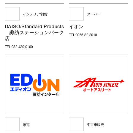
インテリア/雑貨
スーパー
仙台フォ
DAISO/Standard Products
イオン
諏訪ステーションパーク
TEL:0266-82-8010
店
TEL:082-420-0100
家電
中古車販売