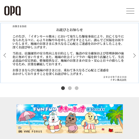
Foreign Customers
Select Language
▼
アクセス一覧
企業情報
お問い合わせ
Previous
Next
プライバシー
利用規約
ソーシャルメ
秋田オ
高崎オ