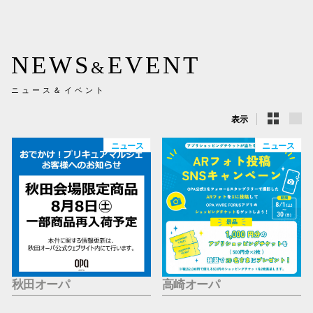
新百合丘
三宮オ
NEWS
EVENT
&
キャナルシ
ニュース＆イベント
那覇オ
表示
ニュース
ニュース
横浜ビ
秋田オーパ
高崎オーパ