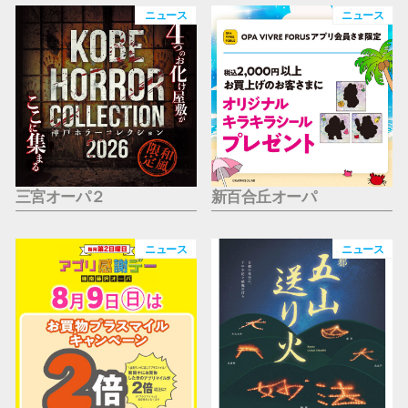
仙台フォ
ニュース
ニュース
三宮オーパ２
新百合丘オーパ
ニュース
ニュース