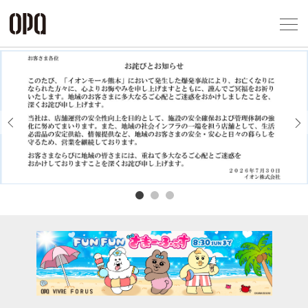
Foreign Customers
Select Language
▼
アクセス一覧
企業情報
お問い合わせ
Previous
Next
プライバシー
利用規約
ソーシャルメ
秋田オ
高崎オ