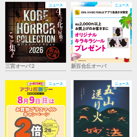
仙台フォ
ニュース
ニュース
三宮オーパ２
新百合丘オーパ
ニュース
ニュース