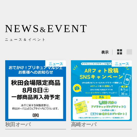
新百合丘
三宮オ
NEWS
EVENT
&
キャナルシ
ニュース＆イベント
那覇オ
表示
ニュース
ニュース
横浜ビ
秋田オーパ
高崎オーパ