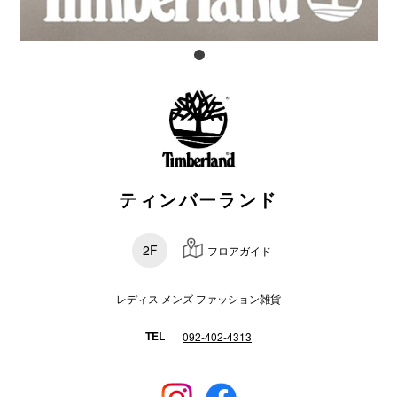
電話でお
公式SNS
企業情報
ティンバーランド
お問い合わせ
プライバシー
2F
フロアガイド
利用規約
ソーシャルメ
レディス メンズ ファッション雑貨
TEL
092-402-4313
秋田オ