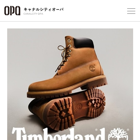
Foreign Customers
Select Language
▼
フロアガ
ショップ
レストラ
施設案内
アクセス
スタッフ