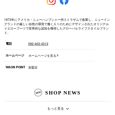
高崎オ
新百合丘
1973年にアメリカ・ニューハンプシャー州ストラザムで創業し、ニューイン
グランドの厳しい⾃然の環境で働く⼈々のためにデザインされたオリジナル
イエローブーツで世界的な認知を獲得したグローバルライフスタイルブラン
三宮オ
ド。
キャナルシ
電話
092-402-4313
那覇オ
ホームページ
ホームページを見る
WAON POINT
加盟店
横浜ビ
SHOP NEWS
もっと見る