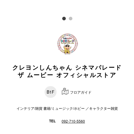
電話でお
公式SNS
企業情報
クレヨンしんちゃん シネマパレード
お問い合わせ
ザ ムービー オフィシャルストア
プライバシー
利用規約
B1F
フロアガイド
ソーシャルメ
インテリア/雑貨 書籍/ミュージック/ホビー ／キャラクター雑貨
TEL
092-710-5560
秋田オ