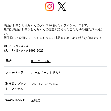
高崎オ
新百合丘
映画クレヨンしんちゃんのグッズが揃ったオフィシャルストア。
三宮オ
店内は映画クレヨンしんちゃんの歴史が詰まったこだわりの装飾がいっぱ
い。
キャナルシ
親子揃って映画クレヨンしんちゃんの世界観を楽しめる特別な店舗です！
©U／F・S・A・A
那覇オ
©U／F・S・A・A 1993-2025
電話
092-710-5560
ホームページ
ホームページを見る
取り扱いブラン
クレヨンしんちゃん
横浜ビ
ド・アイテム
WAON POINT
加盟店