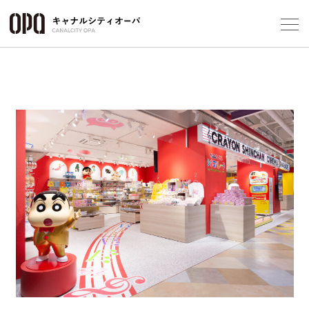
Foreign Customers
Select Language
▼
フロアガ
ショップ
レストラ
Previous
Next
施設案内
アクセス
スタッフ