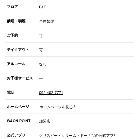
フロア
B1F
仙台フォ
禁煙・喫煙
全席禁煙
ご予約
可
テイクアウト
可
アルコール
なし
お子様サービス
―
電話
092-402-7771
ホームページ
ホームページを見る
WAON POINT
加盟店
公式アプリ
クリスピー・クリーム・ドーナツの公式アプリ