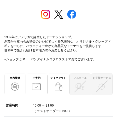
高崎オ
新百合丘
三宮オ
1937年にアメリカで誕生したドーナツショップ。
キャナルシ
創業から変わらぬ秘伝のレシピでつくる代表的な「オリジナル・グレーズド
🄬」を中心に、バラエティー豊かで高品質なドーナツをご提供します。
那覇オ
世界中で愛され続ける本場の味をお楽しみください。
※ショップはB1F バンダイナムコクロスストア奥でございます。
全席禁煙
ご予約
テイクアウト
アルコール
お子様サービス
横浜ビ
営業時間
10:00 ～ 21:00
（ ラストオーダー 21:00 ）