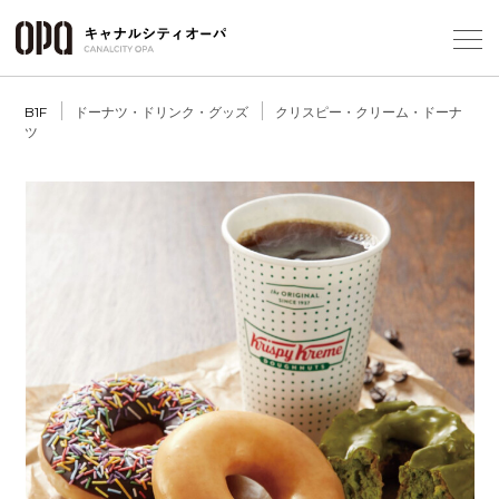
Foreign Customers
Select Language
▼
ドーナツ・ドリンク・グッズ
クリスピー・クリーム・ドーナ
B1F
ツ
フロアガ
ショップ
レストラ
施設案内
アクセス
スタッフ