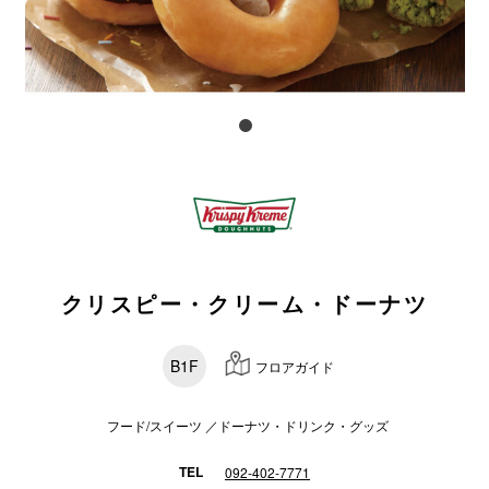
電話でお
公式SNS
企業情報
お問い合わせ
プライバシー
クリスピー・クリーム・ドーナツ
利用規約
ソーシャルメ
B1F
フロアガイド
フード/スイーツ ／ドーナツ・ドリンク・グッズ
TEL
092-402-7771
秋田オ