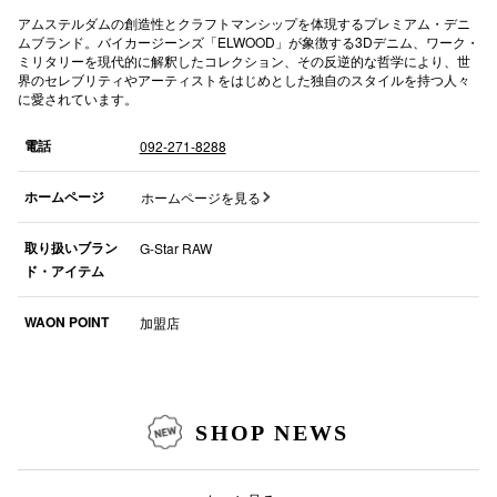
アムステルダムの創造性とクラフトマンシップを体現するプレミアム・デニ
高崎オ
ムブランド。バイカージーンズ「ELWOOD」が象徴する3Dデニム、ワーク・
ミリタリーを現代的に解釈したコレクション、その反逆的な哲学により、世
界のセレブリティやアーティストをはじめとした独自のスタイルを持つ人々
新百合丘
に愛されています。
三宮オ
電話
092-271-8288
キャナルシ
ホームページ
ホームページを見る
那覇オ
取り扱いブラン
G-Star RAW
ド・アイテム
WAON POINT
加盟店
横浜ビ
SHOP NEWS