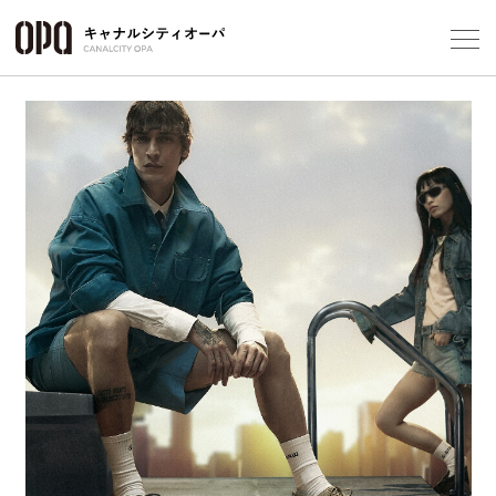
Foreign Customers
Select Language
▼
フロアガ
ショップ
レストラ
施設案内
アクセス
スタッフ