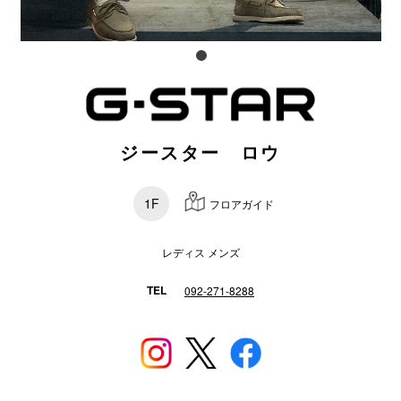
電話でお
公式SNS
ジースター ロウ
企業情報
お問い合わせ
1F
フロアガイド
プライバシー
レディス メンズ
利用規約
TEL
ソーシャルメ
092-271-8288
秋田オ