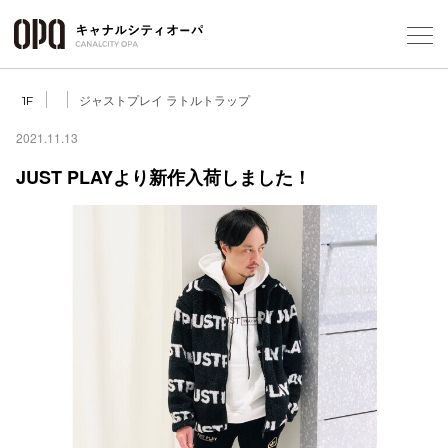
Foreign Customers
Select Language
▼
ジャストプレイ ラトルトラップ
1F
2021.11.13
JUST PLAYより新作入荷しました！
フロアガ
ショップ
レストラ
施設案内
アクセス
スタッフ