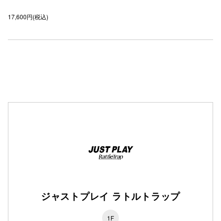
高崎オ
17,600円(税込)
新百合丘
三宮オ
キャナルシ
那覇オ
横浜ビ
ジャストプレイ ラトルトラップ
1F