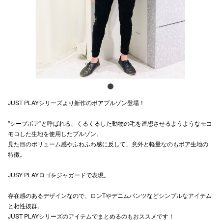
電話でお
公式SNS
企業情報
JUST PLAYシリーズより新作のボアブルゾン登場！
お問い合わせ
"シープボア"と呼ばれる、くるくるした動物の毛を連想させるようようなモコ
プライバシー
モコした生地を使用したブルゾン。
利用規約
見た目のボリューム感やふわふわ感に反して、意外と軽量なのもボア生地の
特徴。
ソーシャルメ
JUSY PLAYロゴをジャガードで表現。
存在感のあるデザインなので、ロンTやデニムパンツなどシンプルなアイテム
と相性抜群。
JUST PLAYシリーズのアイテムでまとめるのもおススメです！
秋田オ