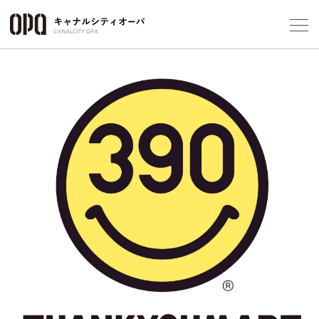
Foreign Customers
Select Language
▼
フロアガ
ショップ
レストラ
施設案内
アクセス
スタッフ