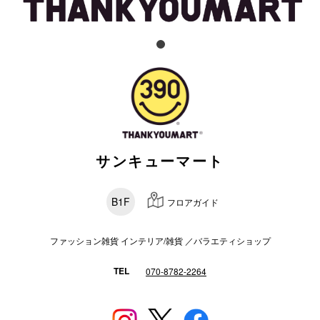
電話でお
公式SNS
企業情報
サンキューマート
お問い合わせ
プライバシー
B1F
フロアガイド
利用規約
ソーシャルメ
ファッション雑貨 インテリア/雑貨 ／バラエティショップ
TEL
070-8782-2264
秋田オ