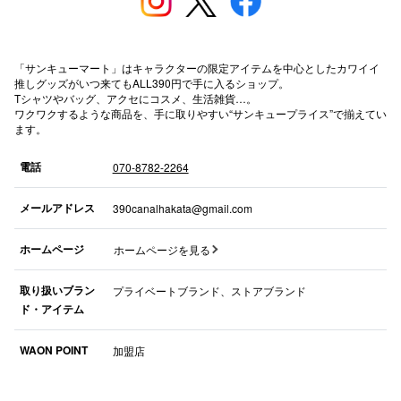
高崎オ
新百合丘
「サンキューマート」はキャラクターの限定アイテムを中心としたカワイイ
推しグッズがいつ来てもALL390円で手に入るショップ。
Tシャツやバッグ、アクセにコスメ、生活雑貨…。
三宮オ
ワクワクするような商品を、手に取りやすい“サンキュープライス”で揃えてい
ます。
キャナルシ
電話
070-8782-2264
那覇オ
メールアドレス
390canalhakata@gmail.com
ホームページ
ホームページを見る
取り扱いブラン
プライベートブランド、ストアブランド
ド・アイテム
横浜ビ
WAON POINT
加盟店